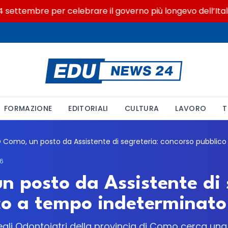
settembre per celebrare il governo più longevo dell’Italia 
FORMAZIONE
EDITORIALI
CULTURA
LAVORO
T
6
posto da Assistente di s
co a tempo indeterminato
degli Odontoiatri della provincia di Como cerca una