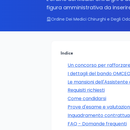
figura amministrativa da inserire
Ordine Dei Medici Chirurghi e Degli Odo
Indice
Un concorso per rafforzare
I dettagli del bando OMC
Le mansioni dell'Assistente 
Requisiti richiesti
Come candidarsi
Prove d'esame e valutazione 
Inquadramento contrattual
FAQ - Domande frequenti