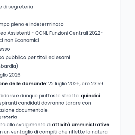
e di segreteria
empo pieno e indeterminato
rea Assistenti - CCNL Funzioni Centrali 2022-
ci non Economici
resso
so pubblico per titoli ed esami
bardia)
uglio 2026
ione delle domande
: 22 luglio 2026, ore 23:59
idarsi è dunque piuttosto stretta:
quindici
 aspiranti candidati dovranno tarare con
zazione documentale.
greteria
ita allo svolgimento di
attività amministrative
on un ventaglio di compiti che riflette la natura