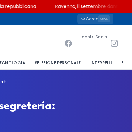
repubblicana
Ravenna, il settembre dantesco nel 
Cerca
K
Ctrl
I nostri Social
ECNOLOGIA
SELEZIONE PERSONALE
INTERPELLI
BAND
OMCEO Como, un posto da Assistente di segreteria: concorso pubblico a tempo indeterminato
egreteria: