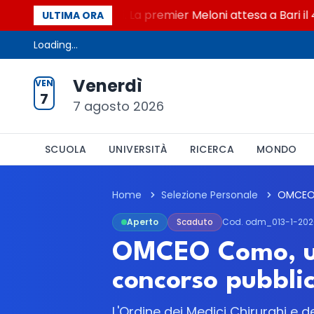
ge elettorale e Rai. La premier Meloni attesa a Bari il 4 
ULTIMA ORA
Loading...
Venerdì
VEN
7
7 agosto 2026
SCUOLA
UNIVERSITÀ
RICERCA
MONDO
Home
Selezione Personale
Aperto
Scaduto
Cod. odm_013-1-202
OMCEO Como, un 
concorso pubbli
L'Ordine dei Medici Chirurghi e 