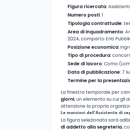
Figura ricercata
: Assistent
Numero posti
: 1
Tipologia contrattuale
: t
Area di inquadramento
: A
2024, comparto Enti Pubbli
Posizione economica
: ing
Tipo di procedura
: concor
Sede di lavoro
: Como (Lom
Data di pubblicazione
: 7 l
Termine per la presentaz
La finestra temporale per cand
giorni
, un elemento su cui gli
attenzione la propria organiz
Le mansioni dell'Assistente di se
La figura selezionata sarà adib
di addetto alla segreteria
, c