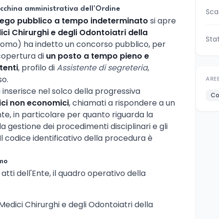
cchina amministrativa dell'Ordine
Sca
ego pubblico a tempo indeterminato
si apre
ci Chirurghi e degli Odontoiatri della
Sta
o) ha indetto un concorso pubblico, per
 copertura di
un posto a tempo pieno e
tenti
, profilo di
Assistente di segreteria
,
so.
ARE
i inserisce nel solco della progressiva
Co
lici non economici
, chiamati a rispondere a un
e, in particolare per quanto riguarda la
 la gestione dei procedimenti disciplinari e gli
. Il codice identificativo della procedura è
mo
ti dell'Ente, il quadro operativo della
 Medici Chirurghi e degli Odontoiatri della