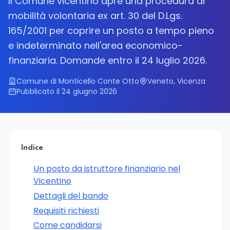
Il Comune vicentino apre una procedura di
mobilità volontaria ex art. 30 del D.Lgs.
165/2001 per coprire un posto a tempo pieno
e indeterminato nell'area economico-
finanziaria. Domande entro il 24 luglio 2026.
Comune di Monticello Conte Otto
Veneto, Vicenza
Pubblicato il 24 giugno 2026
Indice
Un posto da istruttore finanziario nel
Vicentino
Dettagli del bando
Requisiti richiesti
Come candidarsi