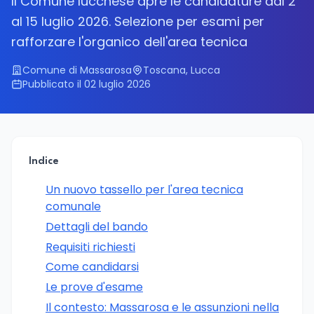
Il Comune lucchese apre le candidature dal 2
al 15 luglio 2026. Selezione per esami per
rafforzare l'organico dell'area tecnica
Comune di Massarosa
Toscana, Lucca
Pubblicato il 02 luglio 2026
Indice
Un nuovo tassello per l'area tecnica
comunale
Dettagli del bando
Requisiti richiesti
Come candidarsi
Le prove d'esame
Il contesto: Massarosa e le assunzioni nella