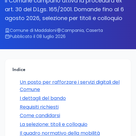
Il Comune campano attiva la procedura ex
art. 30 del D.Lgs. 165/2001. Domande fino al 6
agosto 2026, selezione per titoli e colloquio
Comune di Maddaloni
Campania, Caserta
Pubblicato il 08 luglio 2026
Indice
Un posto per rafforzare i servizi digitali del
Comune
I dettagli del bando
Requisiti richiesti
Come candidarsi
La selezione: titoli e colloquio
Il quadro normativo della mobilità