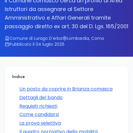
Il Comune comasco cerca un profilo di Area
Istruttori da assegnare al Settore
Amministrativo e Affari Generali tramite
passaggio diretto ex art. 30 del D. Lgs. 165/2001
Comune di Lurago D'erba
Lombardia, Como
Pubblicato il 04 luglio 2026
Indice
Un posto da coprire in Brianza comasca
Dettagli del bando
Requisiti richiesti
Come candidarsi
La prova selettiva
Il quadro normativo della mobilità