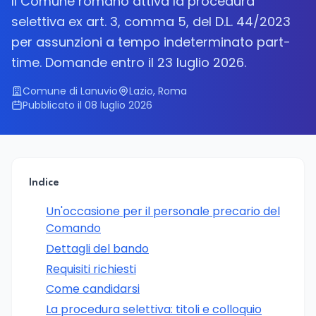
Il Comune romano attiva la procedura
selettiva ex art. 3, comma 5, del D.L. 44/2023
per assunzioni a tempo indeterminato part-
time. Domande entro il 23 luglio 2026.
Comune di Lanuvio
Lazio, Roma
Pubblicato il 08 luglio 2026
Indice
Un'occasione per il personale precario del
Comando
Dettagli del bando
Requisiti richiesti
Come candidarsi
La procedura selettiva: titoli e colloquio