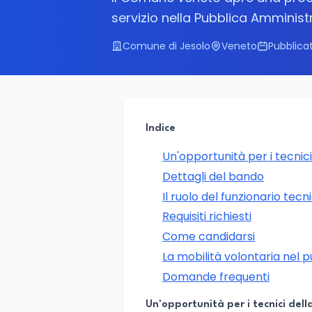
servizio nella Pubblica Amminist
Comune di Jesolo
Veneto
Pubblicat
Indice
Un'opportunità per i tecnici
Dettagli del bando
Il ruolo del funzionario tecn
Requisiti richiesti
Come candidarsi
La mobilità volontaria nel 
Domande frequenti
Un'opportunità per i tecnici dell