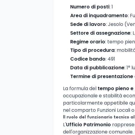
Numero di posti
: 1
Area di inquadramento
: F
Sede di lavoro
: Jesolo (Ve
Settore di assegnazione
: 
Regime orario
: tempo pie
Tipo di procedura
: mobilit
Codice bando
: 491
Data di pubblicazione
: 1° 
Termine di presentazione
La formula del
tempo pieno e
occupazionale e stabilità ec
particolarmente appetibile que
nel comparto Funzioni Locali o
Il ruolo del funzionario tecnico al
L'
Ufficio Patrimonio
rappresen
dell'organizzazione comunale. 