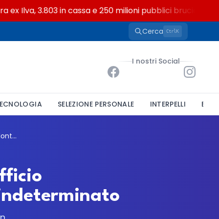
Ilva, 3.803 in cassa e 250 milioni pubblici bruciati
Cerca
K
Ctrl
I nostri Social
ECNOLOGIA
SELEZIONE PERSONALE
INTERPELLI
BAND
Jesolo cerca un funzionario tecnico per l'Ufficio Patrimonio: mobilità volontaria a tempo indeterminato
fficio
 indeterminato
in