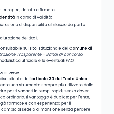
 europeo, datato e firmato;
dentità
in corso di validità;
arazione di disponibilità al rilascio da parte
lutazione dei titoli.
onsultabile sul sito istituzionale del
Comune di
razione Trasparente
–
Bandi di concorso
,
odulistica ufficiale e le eventuali FAQ
ico impiego
disciplinata dall'
articolo 30 del Testo Unico
senta uno strumento sempre più utilizzato dalle
ire posti vacanti in tempi rapidi, senza dover
o ordinario. Il vantaggio è duplice: per l'ente,
re già formate e con esperienza; per il
un cambio di sede o di mansione senza perdere