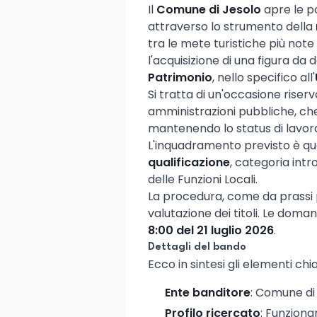
Il
Comune di Jesolo
apre le p
attraverso lo strumento della
tra le mete turistiche più note
l'acquisizione di una figura da 
Patrimonio
, nello specifico all'
Si tratta di un'occasione riser
amministrazioni pubbliche, che
mantenendo lo status di lavo
L'inquadramento previsto è que
qualificazione
, categoria int
delle Funzioni Locali.
La procedura, come da prassi p
valutazione dei titoli. Le dom
8:00 del 21 luglio 2026
.
Dettagli del bando
Ecco in sintesi gli elementi chi
Ente banditore
: Comune di
Profilo ricercato
: Funziona