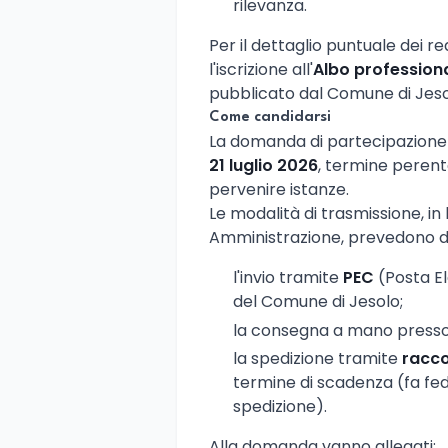
rilevanza.
Per il dettaglio puntuale dei requ
l'iscrizione all'
Albo profession
pubblicato dal Comune di Jeso
Come candidarsi
La domanda di partecipazion
21 luglio 2026
, termine perento
pervenire istanze.
Le modalità di trasmissione, in 
Amministrazione, prevedono d
l'invio tramite
PEC
(Posta Ele
del Comune di Jesolo;
la consegna a mano presso 
la spedizione tramite
racc
termine di scadenza (fa fede,
spedizione).
Alla domanda vanno allegati: