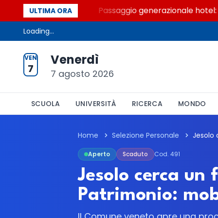
i Palcoscenici
Passaggio generazionale hotel: la ri
ULTIMA ORA
Loading...
Venerdì
VEN
7
7 agosto 2026
SCUOLA
UNIVERSITÀ
RICERCA
MONDO
Home
Selezione Personale
Aperto
Scaduto
Cod. 491
Jesolo cerca un f
Patrimonio: mob
Il Comune veneto apre una proce