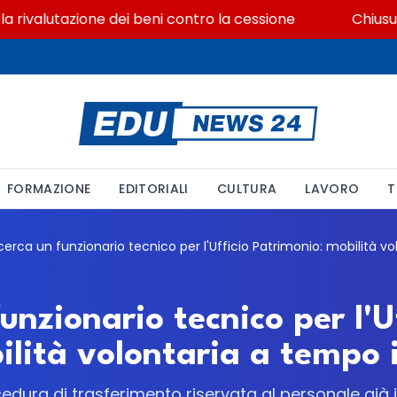
valutazione dei beni contro la cessione
Chiusura ex 
FORMAZIONE
EDITORIALI
CULTURA
LAVORO
T
unzionario tecnico per l'U
ilità volontaria a tempo
dura di trasferimento riservata al personale già 