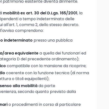
l patrimonio esistente diventa dirimente.
di
mobilità ex art. 30 del D.Lgs. 165/2001
, la
 dipendenti a tempo indeterminato delle
i all'art. 1, comma 2, dello stesso decreto.
dall'avviso comprendono:
po indeterminato
presso una pubblica
a/area equivalente
a quella dei funzionari ed
 categoria D del precedente ordinamento);
ico
compatibile con la mansione da ricoprire;
dio
coerente con la funzione tecnica (di norma
ttura o titoli equipollenti);
senso alla mobilità
da parte
ovenienza, secondo quanto previsto dalla
inari
o procedimenti in corso di particolare