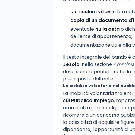
curriculum vitae
in formato
copia di un documento d'i
eventuale
nulla osta
o dichi
dell'ente di appartenenza;
documentazione utile alla va
Il testo integrale del bando è c
Jesolo
, nella sezione
Amminist
dove sono reperibili anche la m
predisposte dall'ente.
La mobilità volontaria nel pubbl
La mobilità volontaria tra enti, 
sul Pubblico Impiego
, rappre
amministrazioni locali per copr
ricorrere a un concorso pubblic
la possibilità di acquisire figu
dipendente, l'opportunità di 