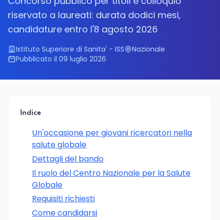
Concorso pubblico per titoli e colloquio
riservato a laureati: durata dodici mesi,
candidature entro l'8 agosto 2026
Istituto Superiore di Sanita' - ISS
Nazionale
Pubblicato il 09 luglio 2026
Indice
Un'occasione per giovani ricercatori nella
salute globale
Dettagli del bando
Il ruolo del Centro Nazionale per la Salute
Globale
Requisiti richiesti
Come candidarsi