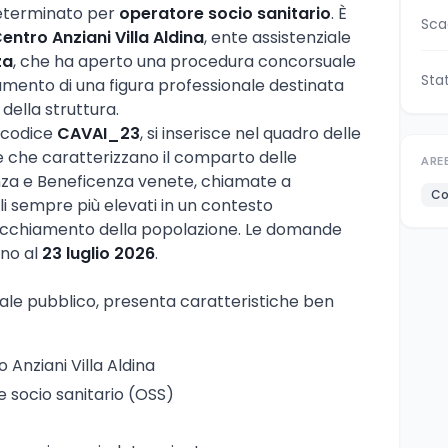
eterminato per
operatore socio sanitario
. È
Sca
entro Anziani Villa Aldina
, ente assistenziale
za
, che ha aperto una procedura concorsuale
Sta
tamento di una figura professionale destinata
 della struttura.
l codice
CAVAI_23
, si inserisce nel quadro delle
e che caratterizzano il comparto delle
ARE
tenza e Beneficenza venete, chiamate a
Co
li sempre più elevati in un contesto
ecchiamento della popolazione. Le domande
ino al
23 luglio 2026
.
ale pubblico, presenta caratteristiche ben
o Anziani Villa Aldina
e socio sanitario (OSS)