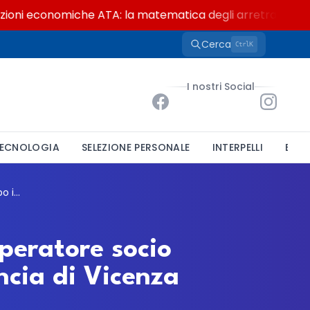
i economiche ATA: la matematica degli arretrati fino a 4.
Cerca
K
Ctrl
I nostri Social
ECNOLOGIA
SELEZIONE PERSONALE
INTERPELLI
BAND
IPAB Villa Aldina, concorso pubblico per operatore socio sanitario a tempo indeterminato in provincia di Vicenza
operatore socio
ncia di Vicenza