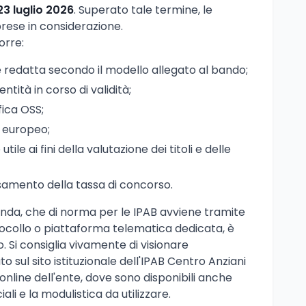
23 luglio 2026
. Superato tale termine, le
rese in considerazione.
orre:
redatta secondo il modello allegato al bando;
tità in corso di validità;
fica OSS;
o europeo;
e ai fini della valutazione dei titoli e delle
samento della tassa di concorso.
anda, che di norma per le IPAB avviene tramite
ocollo o piattaforma telematica dedicata, è
. Si consiglia vivamente di visionare
o sul sito istituzionale dell'IPAB Centro Anziani
o online dell'ente, dove sono disponibili anche
ali e la modulistica da utilizzare.