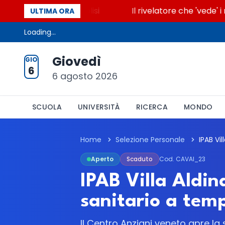
 accende la glicolisi
Il rivelatore che 'vede' i re
ULTIMA ORA
Loading...
Giovedì
GIO
6
6 agosto 2026
SCUOLA
UNIVERSITÀ
RICERCA
MONDO
Home
Selezione Personale
Aperto
Scaduto
Cod. CAVAI_23
IPAB Villa Aldin
sanitario a tem
Il Centro Anziani veneto apre la 