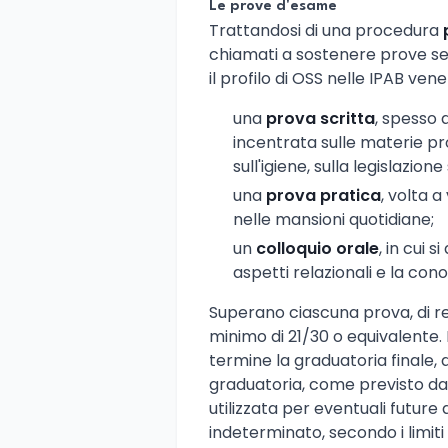
Le prove d'esame
Trattandosi di una procedura
chiamati a sostenere prove sel
il profilo di OSS nelle IPAB ven
una
prova scritta
, spesso 
incentrata sulle materie pro
sull'igiene, sulla legislazion
una
prova pratica
, volta 
nelle mansioni quotidiane;
un
colloquio orale
, in cui
aspetti relazionali e la con
Superano ciascuna prova, di r
minimo di 21/30 o equivalente. 
termine la graduatoria finale, d
graduatoria, come previsto dal
utilizzata per eventuali futur
indeterminato, secondo i limiti 