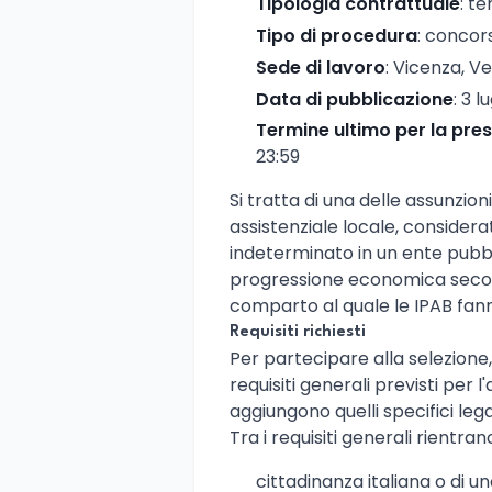
Tipologia contrattuale
: t
Tipo di procedura
: concor
Sede di lavoro
: Vicenza, V
Data di pubblicazione
: 3 l
Termine ultimo per la pr
23:59
Si tratta di una delle assunzio
assistenziale locale, conside
indeterminato in un ente pubb
progressione economica secondo
comparto al quale le IPAB fann
Requisiti richiesti
Per partecipare alla selezione
requisiti generali previsti per l
aggiungono quelli specifici lega
Tra i requisiti generali rientra
cittadinanza italiana o di 