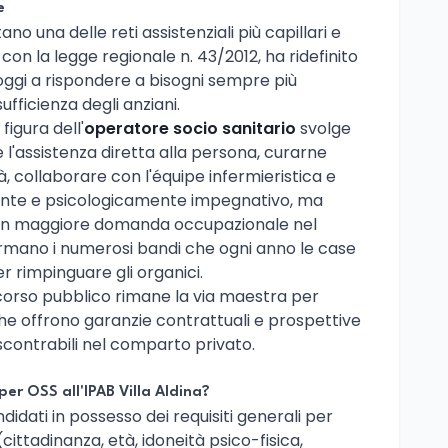
e
 una delle reti assistenziali più capillari e
, con la legge regionale n. 43/2012, ha ridefinito
i oggi a rispondere a bisogni sempre più
ufficienza degli anziani.
figura dell'
operatore socio sanitario
svolge
 l'assistenza diretta alla persona, curarne
à, collaborare con l'équipe infermieristica e
amente e psicologicamente impegnativo, ma
con maggiore domanda occupazionale nel
rmano i numerosi bandi che ogni anno le case
r rimpinguare gli organici.
ncorso pubblico rimane la via maestra per
he offrono garanzie contrattuali e prospettive
riscontrabili nel comparto privato.
er OSS all'IPAB Villa Aldina?
didati in possesso dei requisiti generali per
cittadinanza, età, idoneità psico-fisica,