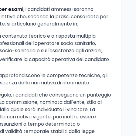
per esami
, i candidati ammessi saranno
ettive che, secondo la prassi consolidata per
ete, si articolano generalmente in:
a contenuto teorico e a risposta multipla,
fessionali dell'operatore socio sanitario,
e socio-sanitaria e sull'assistenza agli anziani;
a verificare la capacità operativa del candidato
 si approfondiscono le competenze tecniche, gli
oscenza della normativa di riferimento.
egola, i candidati che conseguono un punteggio
La commissione, nominata dall'ente, stila al
alla quale sarà individuato il vincitore. La
la normativa vigente, può inoltre essere
e assunzioni a tempo determinato o
di validità temporale stabiliti dalla legge.