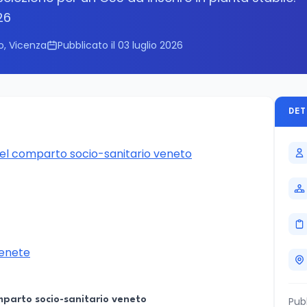
26
o, Vicenza
Pubblicato il 03 luglio 2026
DET
nel comparto socio-sanitario veneto
venete
mparto socio-sanitario veneto
Pub