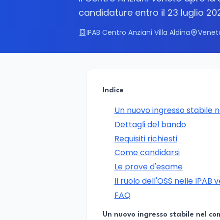
candidature entro il 23 luglio 20
IPAB Centro Anziani Villa Aldina
Venet
Indice
Un nuovo ingresso stabile 
Dettagli del bando
Requisiti richiesti
Come candidarsi
Le prove d'esame
Il ruolo dell'OSS nelle IPAB 
FAQ
Un nuovo ingresso stabile nel co