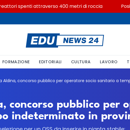
attori spenti attraverso 400 metri di roccia
Posizion
FORMAZIONE
EDITORIALI
CULTURA
LAVORO
T
a, concorso pubblico per 
po indeterminato in provi
selezione per un OSS da inserire in pianta stabile: