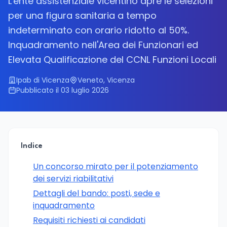
L'ente assistenziale vicentino apre le selezioni
per una figura sanitaria a tempo
indeterminato con orario ridotto al 50%.
Inquadramento nell'Area dei Funzionari ed
Elevata Qualificazione del CCNL Funzioni Locali
Ipab di Vicenza
Veneto, Vicenza
Pubblicato il 03 luglio 2026
Indice
Un concorso mirato per il potenziamento
dei servizi riabilitativi
Dettagli del bando: posti, sede e
inquadramento
Requisiti richiesti ai candidati