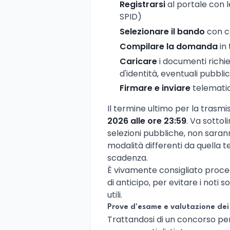
Registrarsi
al portale con 
SPID)
Selezionare il bando
con c
Compilare la domanda
in 
Caricare
i documenti richie
d'identità, eventuali pubbli
Firmare e inviare
telemati
Il termine ultimo per la trasm
2026 alle ore 23:59
. Va sotto
selezioni pubbliche, non sar
modalità differenti da quella te
scadenza.
È vivamente consigliato proce
di anticipo, per evitare i noti 
utili.
Prove d'esame e valutazione dei 
Trattandosi di un concorso pe