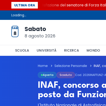
to al Senato. La soddisfazione del senatore di Forza Italia,
ULTIMA ORA
Loading...
Sabato
SAB
8
8 agosto 2026
SCUOLA
UNIVERSITÀ
RICERCA
MONDO
Home
Selezione Personale
Aperto
Scaduto
Cod. 2026INAFFUNZ
INAF, concorso 
posto da Funzion
L'Istituto Nazionale di Astrofisi