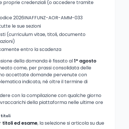
le proprie credenziali (o accedere tramite
odice 2026INAFFUNZ-AOR-AMM-033
tutte le sue sezioni
sti (curriculum vitae, titoli, documento
cazioni)
camente entro la scadenza
issione della domanda è fissato al
1° agosto
lineato come, per prassi consolidata delle
anno accettate domande pervenute con
lematica indicata, né oltre il termine di
dere con la compilazione con qualche giorno
sovraccarichi della piattaforma nelle ultime ore
titoli
r
titoli ed esame
, la selezione si articola su due