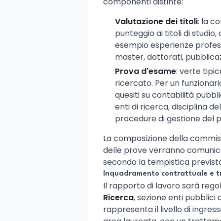
componenti distinte:
Valutazione dei titoli
: la 
punteggio ai titoli di studio, ai
esempio esperienze professi
master, dottorati, pubblicaz
Prova d'esame
: verte tipi
ricercato. Per un funzionario
quesiti su contabilità pubbl
enti di ricerca, disciplina 
procedure di gestione del 
La composizione della commissio
delle prove verranno comunicati 
secondo la tempistica previst
Inquadramento contrattuale e 
Il rapporto di lavoro sarà rego
Ricerca
, sezione enti pubblici d
rappresenta il livello di ingres