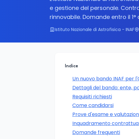
e gestione del personale. Cont
rinnovabile. Domande entro il 1
Istituto Nazionale di Astrofisica - INAF
Indice
Un nuovo bando INAF per l'
Dettagli del bando: ente, p
Requisiti richiesti
Come candidarsi
Prove d'esame e valutazione 
Inquadramento contrattua
Domande frequenti