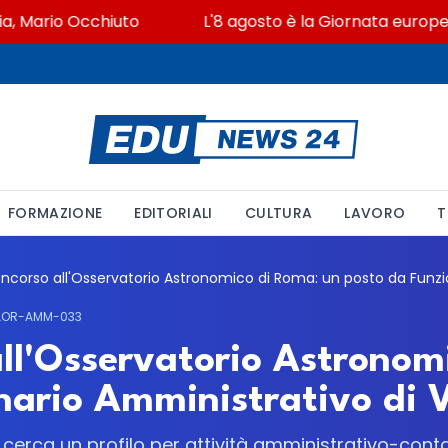
 Mario Occhiuto
L'8 agosto è la Giornata europea in 
FORMAZIONE
EDITORIALI
CULTURA
LAVORO
T
-AOR-AMM-033
all'Osservatorio Astronom
ario Amministrativo di V 
ca cerca un profilo per attività amministrativo-conta