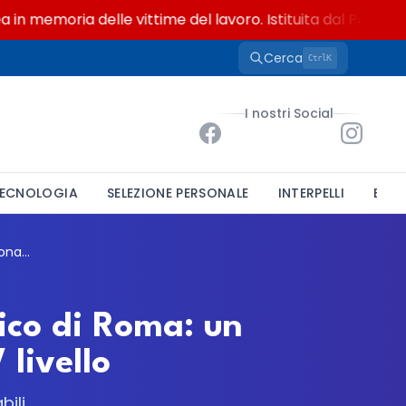
memoria delle vittime del lavoro. Istituita dal Parlamento 
Cerca
K
Ctrl
I nostri Social
ECNOLOGIA
SELEZIONE PERSONALE
INTERPELLI
BAND
INAF, concorso all'Osservatorio Astronomico di Roma: un posto da Funzionario Amministrativo di V livello
ico di Roma: un
livello
bili