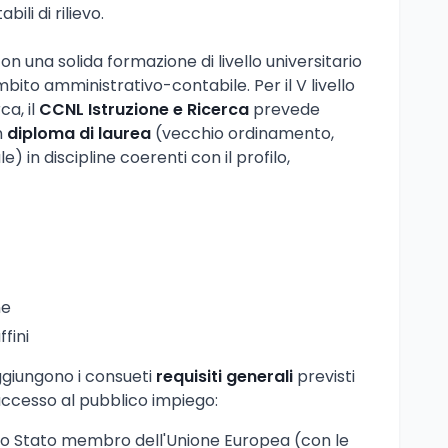
ili di rilievo.
con una solida formazione di livello universitario
ito amministrativo-contabile. Per il V livello
ca, il
CCNL Istruzione e Ricerca
prevede
n
diploma di laurea
(vecchio ordinamento,
e) in discipline coerenti con il profilo,
ne
ffini
aggiungono i consueti
requisiti generali
previsti
accesso al pubblico impiego:
uno Stato membro dell'Unione Europea (con le