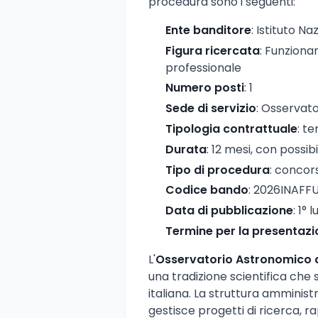
procedura sono i seguenti:
Ente banditore
: Istituto Na
Figura ricercata
: Funzionar
professionale
Numero posti
: 1
Sede di servizio
: Osservat
Tipologia contrattuale
: t
Durata
: 12 mesi, con possibi
Tipo di procedura
: concor
Codice bando
: 2026INAF
Data di pubblicazione
: 1° 
Termine per la presentaz
L'
Osservatorio Astronomico 
una tradizione scientifica che s
italiana. La struttura amminist
gestisce progetti di ricerca, r