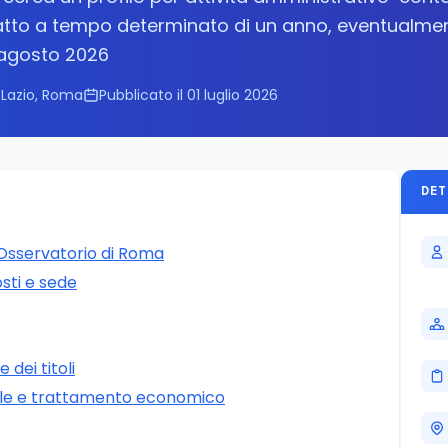
ratto a tempo determinato di un anno, eventualme
° agosto 2026
Lazio, Roma
Pubblicato il 01 luglio 2026
DET
Osservatorio di Roma
osti e sede
dei titoli
le e trattamento economico