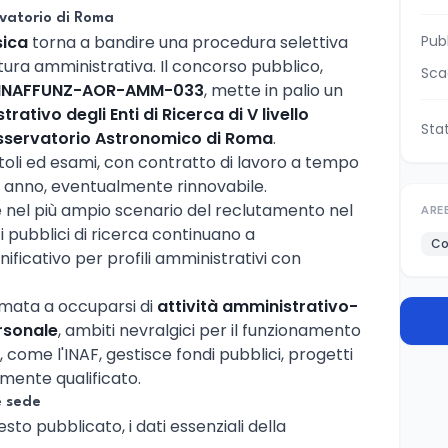
vatorio di Roma
sica
torna a bandire una procedura selettiva
Pub
tura amministrativa. Il concorso pubblico,
Sca
INAFFUNZ-AOR-AMM-033
, mette in palio un
ativo degli Enti di Ricerca di V livello
Sta
sservatorio Astronomico di Roma
.
titoli ed esami, con contratto di lavoro a tempo
n anno, eventualmente rinnovabile.
e nel più ampio scenario del reclutamento nel
ARE
i pubblici di ricerca continuano a
Co
ficativo per profili amministrativi con
amata a occuparsi di
attività amministrativo-
ersonale
, ambiti nevralgici per il funzionamento
, come l'INAF, gestisce fondi pubblici, progetti
amente qualificato.
e sede
to pubblicato, i dati essenziali della