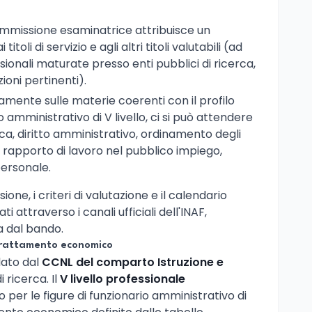
commissione esaminatrice attribuisce un
 titoli di servizio e agli altri titoli valutabili (ad
onali maturate presso enti pubblici di ricerca,
ioni pertinenti).
camente sulle materie coerenti con il profilo
 amministrativo di V livello, ci si può attendere
ica, diritto amministrativo, ordinamento degli
del rapporto di lavoro nel pubblico impiego,
personale.
ne, i criteri di valutazione e il calendario
attraverso i canali ufficiali dell'INAF,
a dal bando.
trattamento economico
lato dal
CCNL del comparto Istruzione e
i ricerca. Il
V livello professionale
so per le figure di funzionario amministrativo di