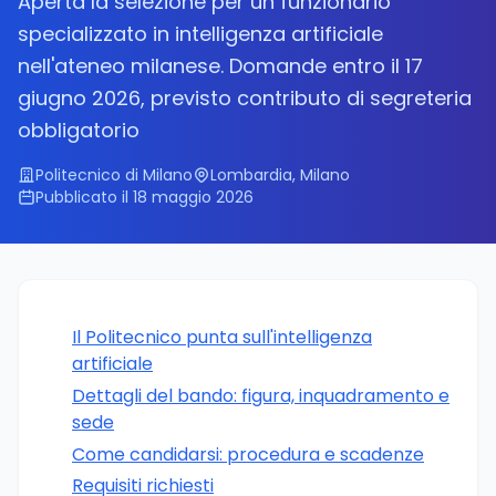
Aperta la selezione per un funzionario
specializzato in intelligenza artificiale
nell'ateneo milanese. Domande entro il 17
giugno 2026, previsto contributo di segreteria
obbligatorio
Politecnico di Milano
Lombardia, Milano
Pubblicato il 18 maggio 2026
Il Politecnico punta sull'intelligenza
artificiale
Dettagli del bando: figura, inquadramento e
sede
Come candidarsi: procedura e scadenze
Requisiti richiesti