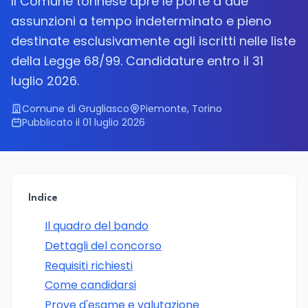
Il Comune torinese apre le porte a due
assunzioni a tempo indeterminato e pieno
destinate esclusivamente agli iscritti nelle liste
della Legge 68/99. Candidature entro il 31
luglio 2026.
Comune di Grugliasco
Piemonte, Torino
Pubblicato il 01 luglio 2026
Indice
Il quadro del bando
Dettagli del concorso
Requisiti richiesti
Come candidarsi
Prove d'esame e valutazione