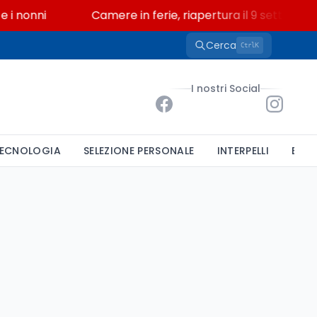
i nonni
Camere in ferie, riapertura il 9 settembre t
Cerca
K
Ctrl
I nostri Social
ECNOLOGIA
SELEZIONE PERSONALE
INTERPELLI
BAND