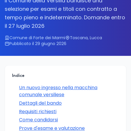
Il Comune della Versilia bandisce una
selezione per esami e titoli con contratto a
tempo pieno e indeterminato. Domande entro
il 27 luglio 2026
Comune di Forte dei Marmi
Toscana, Lucca
Pubblicato il 29 giugno 2026
Indice
Un nuovo ingresso nella macchina
comunale versiliese
Dettagli del bando
Requisiti richiesti
Come candidarsi
Prove d'esame e valutazione