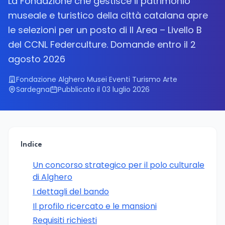
La Fondazione che gestisce il patrimonio
museale e turistico della città catalana apre
le selezioni per un posto di II Area – Livello B
del CCNL Federculture. Domande entro il 2
agosto 2026
Fondazione Alghero Musei Eventi Turismo Arte
Sardegna
Pubblicato il 03 luglio 2026
Indice
Un concorso strategico per il polo culturale
di Alghero
I dettagli del bando
Il profilo ricercato e le mansioni
Requisiti richiesti