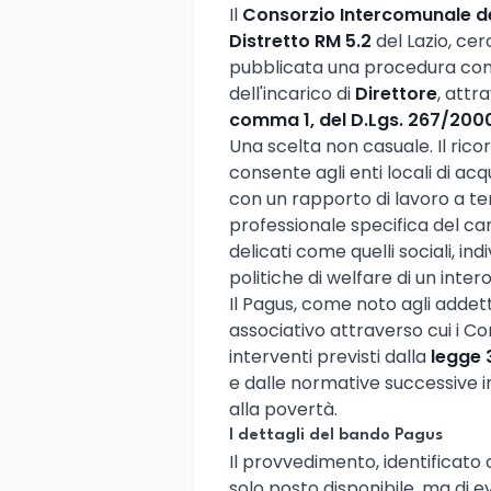
Il
Consorzio Intercomunale dei
Distretto RM 5.2
del Lazio, cerc
pubblicata una procedura com
dell'incarico di
Direttore
, attr
comma 1, del D.Lgs. 267/200
Una scelta non casuale. Il ric
consente agli enti locali di acq
con un rapporto di lavoro a t
professionale specifica del ca
delicati come quelli sociali, ind
politiche di welfare di un inter
Il Pagus, come noto agli addett
associativo attraverso cui i Co
interventi previsti dalla
legge
e dalle normative successive i
alla povertà.
I dettagli del bando Pagus
Il provvedimento, identificato 
solo posto disponibile, ma di e