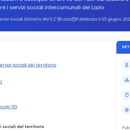
e i servizi sociali intercomunali del Lazio
izi Sociali Distretto RM 5.2"
Lazio
Pubblicato il 03 giugno 20
DET
rvizi sociali del territorio
ti
colo 110
 sociali del territorio
Pub