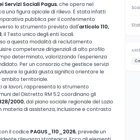
 Servizi Sociali Pagus
, che opera nel
Sca
a una figura apicale di rilievo. È stata infatti
parativa pubblica per il conferimento
Sta
averso lo strumento previsto dall'
articolo 110,
0
, il Testo unico degli enti locali.
orso a questa modalità di reclutamento
uisire competenze dirigenziali di alto profilo
ARE
empo determinato, valorizzando l'esperienza
Co
ndidato. Per un consorzio che gestisce servizi
ividuare la guida giusta significa orientare le
o ambito territoriale.
i ai lavori, rappresenta lo strumento
muni del Distretto RM 5.2 coordinano gli
 328/2000
, dal piano sociale regionale del Lazio
n materia di assistenza, inclusione e contrasto
con il codice
PAGUS_110_2026
, prevede un
vidente rilevanza strategica. Ecco gli elementi