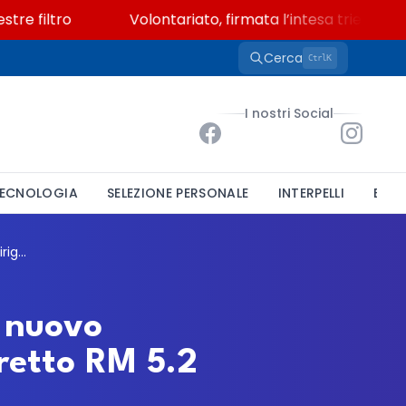
filtro
Volontariato, firmata l’intesa triennale tra
Cerca
K
Ctrl
I nostri Social
ECNOLOGIA
SELEZIONE PERSONALE
INTERPELLI
BAND
Consorzio Pagus, selezione pubblica per il nuovo Direttore: un incarico dirigenziale nel Distretto RM 5.2
l nuovo
tretto RM 5.2