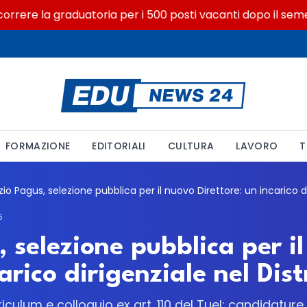
ere la graduatoria per i 500 posti vacanti dopo il semestre 
FORMAZIONE
EDITORIALI
CULTURA
LAVORO
T
6
 selezione pubblica per i
carico dirigenziale nel Dis
ulum e colloquio ex art. 110 del Tuel: candidature