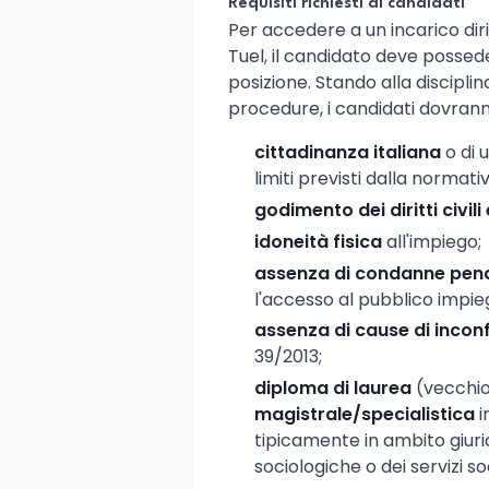
Requisiti richiesti ai candidati
Per accedere a un incarico dirig
Tuel, il candidato deve posseder
posizione. Stando alla discipli
procedure, i candidati dovran
cittadinanza italiana
o di 
limiti previsti dalla normati
godimento dei diritti civili 
idoneità fisica
all'impiego;
assenza di condanne pena
l'accesso al pubblico impie
assenza di cause di inconfe
39/2013;
diploma di laurea
(vecchi
magistrale/specialistica
i
tipicamente in ambito giuri
sociologiche o dei servizi soc