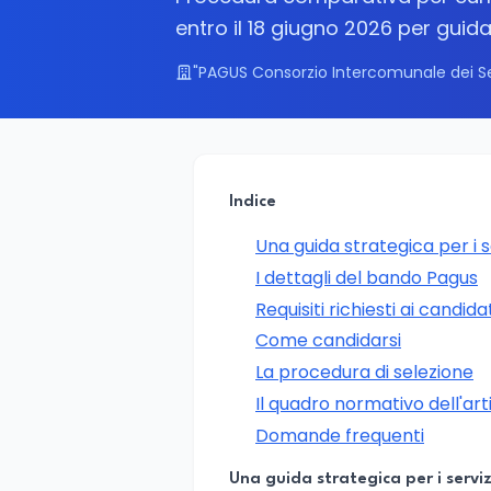
entro il 18 giugno 2026 per guidar
"PAGUS Consorzio Intercomunale dei Serv
Indice
Una guida strategica per i se
I dettagli del bando Pagus
Requisiti richiesti ai candida
Come candidarsi
La procedura di selezione
Il quadro normativo dell'arti
Domande frequenti
Una guida strategica per i servizi