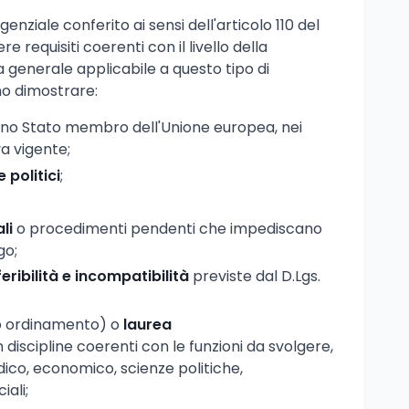
enziale conferito ai sensi dell'articolo 110 del
e requisiti coerenti con il livello della
na generale applicabile a questo tipo di
no dimostrare:
uno Stato membro dell'Unione europea, nei
va vigente;
e politici
;
li
o procedimenti pendenti che impediscano
go;
ribilità e incompatibilità
previste dal D.Lgs.
o ordinamento) o
laurea
n discipline coerenti con le funzioni da svolgere,
dico, economico, scienze politiche,
iali;