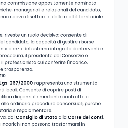
le una commissione appositamente nominata
iche, manageriali e relazionali del candidato,
normativa di settore e della realtà territoriale
e, riveste un ruolo decisivo: consente di
del candidato, la capacità di gestire risorse
oscenza del sistema integrato di interventi e
a procedura, il presidente del Consorzio o
l professionista cui conferire l'incarico,
 e trasparenza.
110
D.Lgs. 267/2000
rappresenta uno strumento
nti locali. Consente di coprire posti di
ualifica dirigenziale mediante contratto a
alle ordinarie procedure concorsuali, purché
tutaria e regolamentare.
va, dal
Consiglio di Stato
alla
Corte dei conti
,
i incarichi non possono trasformarsi in