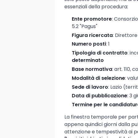
essenziali della procedura:
Ente promotore
: Consorzio
5.2 "Pagus"
Figura ricercata
: Direttore
Numero posti
: 1
Tipologia di contratto
: in
determinato
Base normativa
: art. 110,
Modalità di selezione
: val
Sede di lavoro
: Lazio (terr
Data di pubblicazione
: 3 
Termine per le candidatur
La finestra temporale per part
appena quindici giorni dalla p
attenzione e tempestività ai po