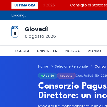
? Cosa dicono i dati 2026
Consiglio di Stato: scorr
ULTIMA ORA
Loading...
Giovedì
GIO
6
6 agosto 2026
SCUOLA
UNIVERSITÀ
RICERCA
MONDO
Home
Selezione Personale
Aperto
Scaduto
Cod. PAGUS_110_202
Consorzio Pagus,
Direttore: un in
Procedura comparativa per curric