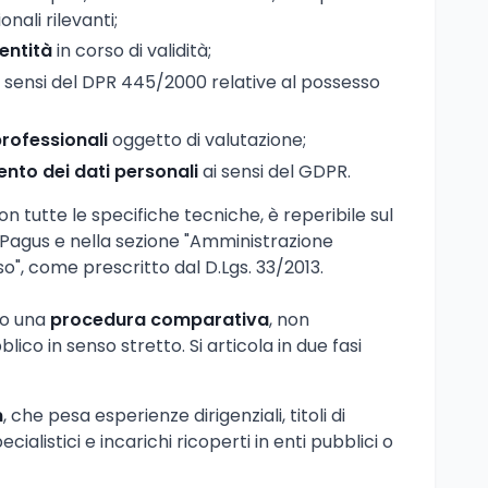
nali rilevanti;
entità
in corso di validità;
 sensi del DPR 445/2000 relative al possesso
 professionali
oggetto di valutazione;
ento dei dati personali
ai sensi del GDPR.
on tutte le specifiche tecniche, è reperibile sul
o Pagus e nella sezione "Amministrazione
o", come prescritto dal D.Lgs. 33/2013.
so una
procedura comparativa
, non
ico in senso stretto. Si articola in due fasi
m
, che pesa esperienze dirigenziali, titoli di
cialistici e incarichi ricoperti in enti pubblici o