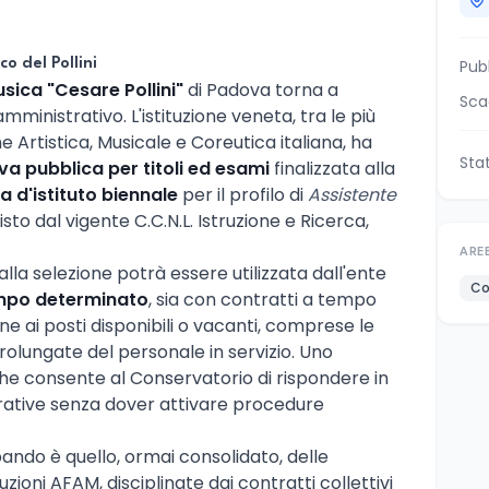
o del Pollini
Pub
sica "Cesare Pollini"
di Padova torna a
Sca
mministrativo. L'istituzione veneta, tra le più
e Artistica, Musicale e Coreutica italiana, ha
Sta
va pubblica per titoli ed esami
finalizzata alla
 d'istituto biennale
per il profilo di
Assistente
sto dal vigente C.C.N.L. Istruzione e Ricerca,
ARE
lla selezione potrà essere utilizzata dall'ente
Co
mpo determinato
, sia con contratti a tempo
ne ai posti disponibili o vacanti, comprese le
olungate del personale in servizio. Uno
che consente al Conservatorio di rispondere in
erative senza dover attivare procedure
l bando è quello, ormai consolidato, delle
tuzioni AFAM, disciplinate dai contratti collettivi