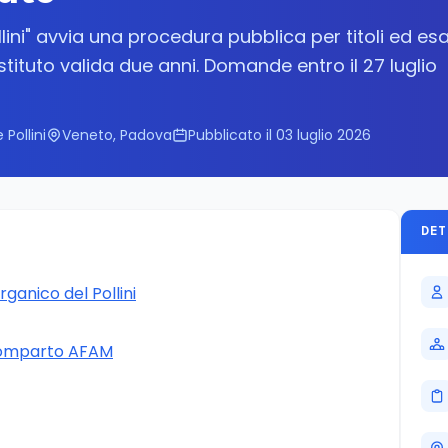
llini" avvia una procedura pubblica per titoli ed es
tituto valida due anni. Domande entro il 27 luglio
Pollini
Veneto, Padova
Pubblicato il 03 luglio 2026
DET
ganico del Pollini
l comparto AFAM