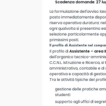
Scadenza domande
:
27 lu
La formulazione dell'avviso la
posto immediatamente disponib
riserva operativa duratura: nel
ogni qualvolta si presentino e
selezione particolarmente app
primissimi posti.
Il profilo di Assistente nel comp
Il profilo di
Assistente – area I
dell'organico tecnico-amminist
C.C.N.L. Istruzione e Ricerca, s
amministrativa, contabile e d
operativa e capacità di gesti
Tra le attività tipiche del profi
gestione delle pratiche ammi
studenti
supporto agli uffici di segre