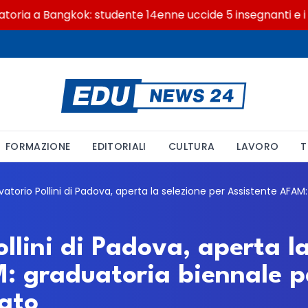
a a Bangkok: studente 14enne uccide 5 insegnanti e i non
FORMAZIONE
EDITORIALI
CULTURA
LAVORO
T
llini di Padova, aperta la
: graduatoria biennale pe
ato