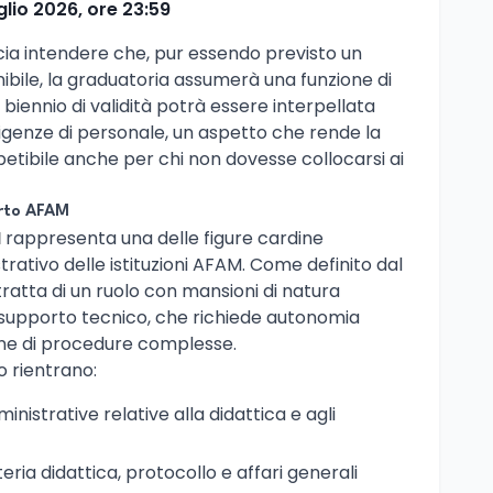
glio 2026, ore 23:59
scia intendere che, pur essendo previsto un
ile, la graduatoria assumerà una funzione di
 biennio di validità potrà essere interpellata
sigenze di personale, un aspetto che rende la
etibile anche per chi non dovesse collocarsi ai
arto AFAM
I
rappresenta una delle figure cardine
rativo delle istituzioni AFAM. Come definito dal
i tratta di un ruolo con mansioni di natura
i supporto tecnico, che richiede autonomia
one di procedure complesse.
lo rientrano:
nistrative relative alla didattica e agli
teria didattica, protocollo e affari generali