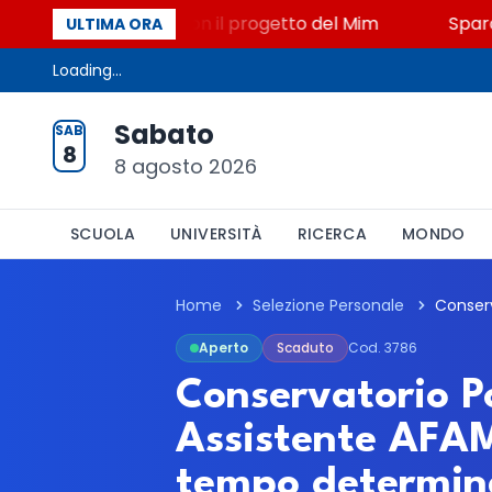
to, STEM a Lerici con il progetto del Mim
Sparatori
ULTIMA ORA
Loading...
Sabato
SAB
8
8 agosto 2026
SCUOLA
UNIVERSITÀ
RICERCA
MONDO
Home
Selezione Personale
Aperto
Scaduto
Cod. 3786
Conservatorio Po
Assistente AFAM
tempo determin