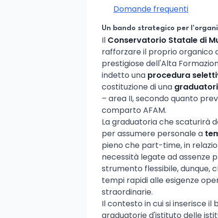
Domande frequenti
Un bando strategico per l'organic
Il
Conservatorio Statale di Mu
rafforzare il proprio organico a
prestigiose dell'Alta Formazion
indetto una
procedura seletti
costituzione di una
graduatoria
– area II, secondo quanto previ
comparto AFAM.
La graduatoria che scaturirà da
per assumere personale a
te
pieno che part-time, in relazio
necessità legate ad assenze pr
strumento flessibile, dunque, 
tempi rapidi alle esigenze op
straordinarie.
Il contesto in cui si inserisce i
graduatorie d'istituto delle isti