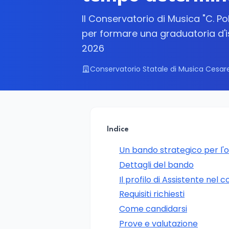
Il Conservatorio di Musica "C. Po
per formare una graduatoria d'is
2026
Conservatorio Statale di Musica Cesare 
Indice
Un bando strategico per l'or
Dettagli del bando
Il profilo di Assistente ne
Requisiti richiesti
Come candidarsi
Prove e valutazione