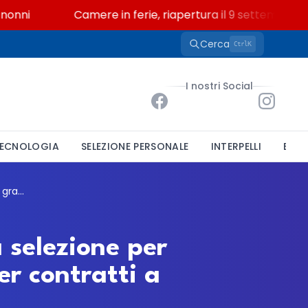
ni
Camere in ferie, riapertura il 9 settembre tra le
Cerca
K
Ctrl
I nostri Social
ECNOLOGIA
SELEZIONE PERSONALE
INTERPELLI
BAND
Conservatorio Pollini di Padova, aperta la selezione per Assistente AFAM: graduatoria biennale per contratti a tempo determinato
 selezione per
r contratti a