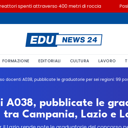
attori spenti attraverso 400 metri di roccia
Posizion
FORMAZIONE
EDITORIALI
CULTURA
LAVORO
T
 A038, pubblicate le grad
ti tra Campania, Lazio e 
r il Lazio rende note le graduatorie del concorso p