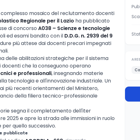
Pub
 al complesso mosaico del reclutamento docenti
Sca
olastico Regionale per il Lazio
ha pubblicato
asse di concorso
A038 – Scienze e tecnologie
Sta
oli ed esami bandito con il
D.D.G. n. 2939 del 9
edure più attese dai docenti precari impegnati
ali.
 delle abilitazioni strategiche per il sistema
ARE
a: i docenti che la conseguono operano
Co
tecnici e professionali
, insegnando materie
lla tecnologia e all'innovazione industriale. Un
i più recenti orientamenti del Ministero,
lancio della filiera tecnico-professionale
orie segna il completamento dell'iter
e 2025 e apre la strada alle immissioni in ruolo
e per quello successivo.
e pubblicate