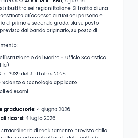
 dal codice
AOODRLA_660
, riguarda
stribuiti tra sei regioni italiane. Si tratta di una
destinata all'accesso ai ruoli del personale
ia di primo e secondo grado, sia su posto
evisto dal bando originario, su posto di
dimento:
ell'Istruzione e del Merito – Ufficio Scolastico
fila)
G. n. 2939 del 9 ottobre 2025
– Scienze e tecnologie applicate
oli ed esami
le graduatorie
: 4 giugno 2026
li ricorsi
: 4 luglio 2026
 straordinario di reclutamento previsto dalla
ato alla copertura strutturale delle cattedre