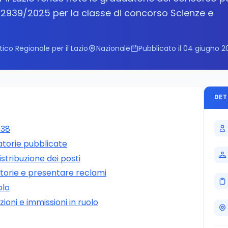
 2939/2025 per la classe di concorso Scienze e
tico Regionale per il Lazio
Nazionale
Pubblicato il 04 giugno 2
DET
038
atorie pubblicate
istribuzione dei posti
torie e presentare reclami
olo
ioni e immissioni in ruolo