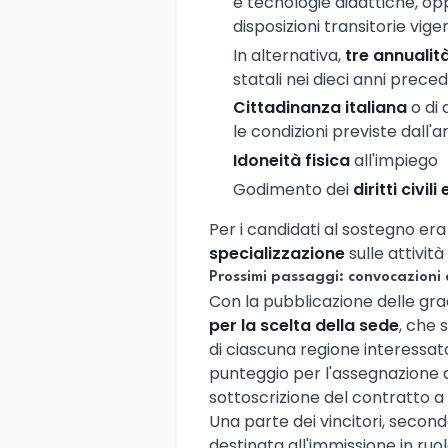
e tecnologie didattiche, op
disposizioni transitorie vigen
In alternativa,
tre annualità
statali nei dieci anni prece
Cittadinanza italiana
o di
le condizioni previste dall'a
Idoneità fisica
all'impiego
Godimento dei
diritti civili 
Per i candidati al sostegno era 
specializzazione
sulle attività
Prossimi passaggi: convocazioni e
Con la pubblicazione delle grad
per la scelta della sede
, che 
di ciascuna regione interessata.
punteggio per l'assegnazione de
sottoscrizione del contratto 
Una parte dei vincitori, secon
destinata all'immissione in ruo