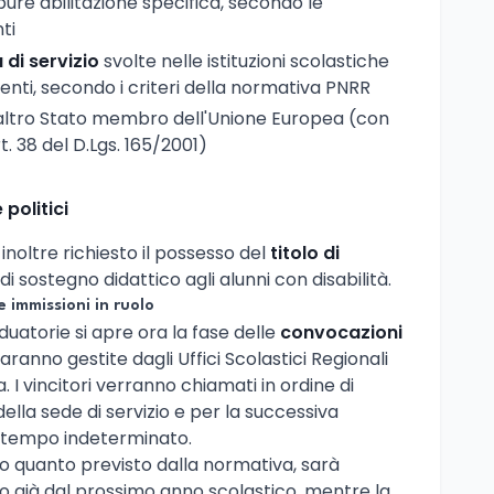
pure abilitazione specifica, secondo le
ti
 di servizio
svolte nelle istituzioni scolastiche
denti, secondo i criteri della normativa PNRR
 altro Stato membro dell'Unione Europea (con
rt. 38 del D.Lgs. 165/2001)
e politici
inoltre richiesto il possesso del
titolo di
 di sostegno didattico agli alunni con disabilità.
 immissioni in ruolo
uatorie si apre ora la fase delle
convocazioni
saranno gestite dagli Uffici Scolastici Regionali
 I vincitori verranno chiamati in ordine di
lla sede di servizio e per la successiva
a tempo indeterminato.
do quanto previsto dalla normativa, sarà
lo già dal prossimo anno scolastico, mentre la