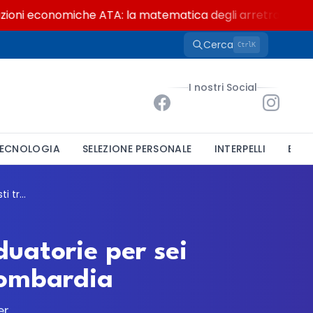
i economiche ATA: la matematica degli arretrati fino a 4.
Cerca
K
Ctrl
I nostri Social
ECNOLOGIA
SELEZIONE PERSONALE
INTERPELLI
BAND
Concorso docenti A038, pubblicate le graduatorie per sei regioni: 99 posti tra Campania, Lazio e Lombardia
uatorie per sei
Lombardia
er