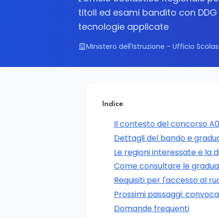
titoli ed esami bandito con DDG
tecnologie applicate
Ministero dell'Istruzione - Ufficio Scolas
Indice
Il contesto del concorso A
Dettagli del bando e gradu
Le regioni interessate e la d
Come consultare le gradua
Requisiti per l'accesso al ru
Prossimi passaggi: convocaz
Domande frequenti