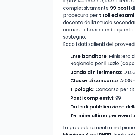
Il provvedimento, identificato
complessivamente
99 posti
di
procedura per
titoli ed esami
docente della scuola secondar
comune che, secondo quanto pr
sostegno.
Ecco i dati salienti del provve
Ente banditore
: Ministero d
Regionale per il Lazio (capo
Bando di riferimento
: D.D.
Classe di concorso
: A038 
Tipologia
: Concorso per tit
Posti complessivi
: 99
Data di pubblicazione del
Termine ultimo per eventua
La procedura rientra nel piano
Missione 4 del PNRR
, finalizz