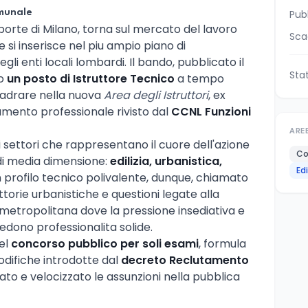
omunale
Pub
e porte di Milano, torna sul mercato del lavoro
Sca
 si inserisce nel piu ampio piano di
li enti locali lombardi. Il bando, pubblicato il
Sta
so
un posto di Istruttore Tecnico
a tempo
uadrare nella nuova
Area degli Istruttori
, ex
amento professionale rivisto dal
CCNL Funzioni
ARE
i settori che rappresentano il cuore dell'azione
Co
di media dimensione:
edilizia, urbanistica,
Ed
n profilo tecnico polivalente, dunque, chiamato
ruttorie urbanistiche e questioni legate alla
ea metropolitana dove la pressione insediativa e
edono professionalita solide.
del
concorso pubblico per soli esami
, formula
difiche introdotte dal
decreto Reclutamento
to e velocizzato le assunzioni nella pubblica