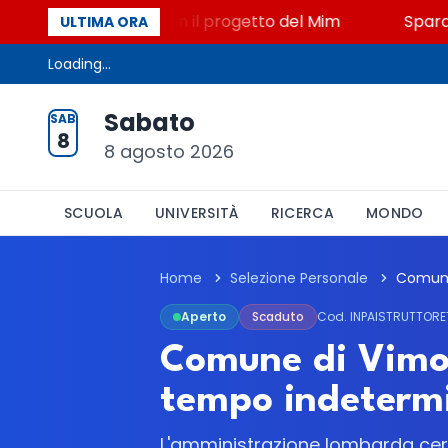
o, STEM a Lerici con il progetto del Mim
Sparatoria
ULTIMA ORA
Loading...
Sabato
SAB
8
8 agosto 2026
SCUOLA
UNIVERSITÀ
RICERCA
MONDO
Home
Selezione Personale
Aperto
Scaduto
Cod. INPAISTRUTTOR
Comune di Vimod
tempo indetermi
L'amministrazione lombarda cerca