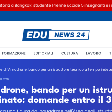
 a Bangkok: studente 14enne uccide 5 insegnanti e i nonn
FORMAZIONE
EDITORIALI
CULTURA
LAVORO
T
ETEC26
rone, bando per un istru
nato: domande entro il 3
 una figura da inquadrare nell'Area degli Istrutto