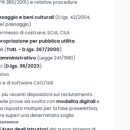
R 380/2001) e relative procedure
saggio e beni culturali
(D.lgs. 42/2004,
 del paesaggio)
ermesso di costruire, SCIA, CILA
ropriazione per pubblica utilita
i (
TUEL - D.lgs. 267/2000
)
amministrativo
(Legge 241/1990)
i (
D.lgs. 36/2023
)
ativo
ci e di software CAD/GIS
piu recenti disposizioni sul reclutamento
delle prove sia svolta con
modalita digitali
e
a risposta multipla per la fase preselettiva,
re superi una determinata soglia.
conomico
'
Area degli Istruttori
del nuovo sistema di