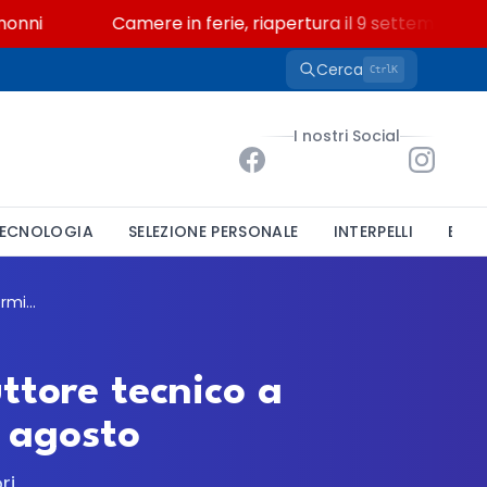
i
Camere in ferie, riapertura il 9 settembre tra le
Cerca
K
Ctrl
I nostri Social
ECNOLOGIA
SELEZIONE PERSONALE
INTERPELLI
BAND
Comune di Vimodrone, bando per un istruttore tecnico a tempo indeterminato: domande entro il 3 agosto
ttore tecnico a
 agosto
ri