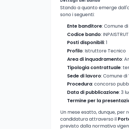
Dettagli del bando
Stando a quanto emerge dall'avv
sono i seguenti:
Ente banditore
: Comune di
Codice bando
: INPAISTR
Posti disponibili
: 1
Profilo
: Istruttore Tecnico
Area di inquadramento
: A
Tipologia contrattuale
: t
Sede di lavoro
: Comune di
Procedura
: concorso pubbl
Data di pubblicazione
: 3 l
Termine per la presentaz
Un mese esatto, dunque, per r
candidatura attraverso il
Port
previsto dalla normativa vigent