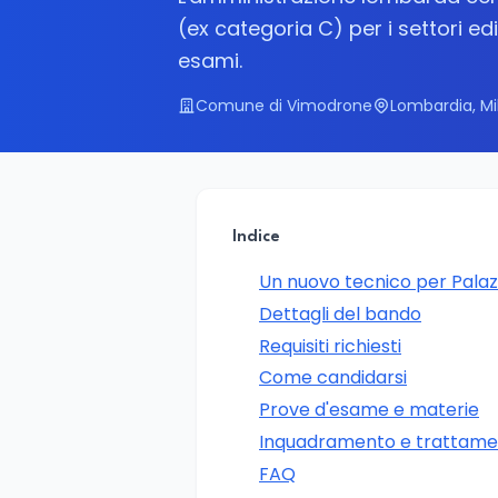
(ex categoria C) per i settori edi
esami.
Comune di Vimodrone
Lombardia, Mi
Indice
Un nuovo tecnico per Pala
Dettagli del bando
Requisiti richiesti
Come candidarsi
Prove d'esame e materie
Inquadramento e trattam
FAQ