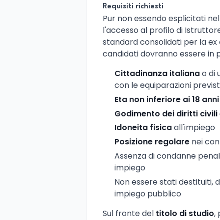
Requisiti richiesti
Pur non essendo esplicitati nel d
l'accesso al profilo di Istruttor
standard consolidati per la ex c
candidati dovranno essere in p
Cittadinanza italiana
o di 
con le equiparazioni previste
Eta non inferiore ai 18 anni
Godimento dei diritti civili 
Idoneita fisica
all'impiego
Posizione regolare
nei conf
Assenza di condanne penali
impiego
Non essere stati destituiti,
impiego pubblico
Sul fronte del
titolo di studio
,