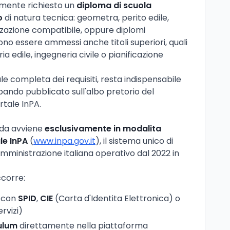
almente richiesto un
diploma di scuola
o
di natura tecnica: geometra, perito edile,
izzazione compatibile, oppure diplomi
sono essere ammessi anche titoli superiori, quali
ia edile, ingegneria civile o pianificazione
 completa dei requisiti, resta indispensabile
bando pubblicato sull'albo pretorio del
tale InPA.
nda avviene
esclusivamente in modalita
le InPA
(
www.inpa.gov.it
), il sistema unico di
ministrazione italiana operativo dal 2022 in
ccorre:
con
SPID
,
CIE
(Carta d'Identita Elettronica) o
rvizi)
ulum
direttamente nella piattaforma