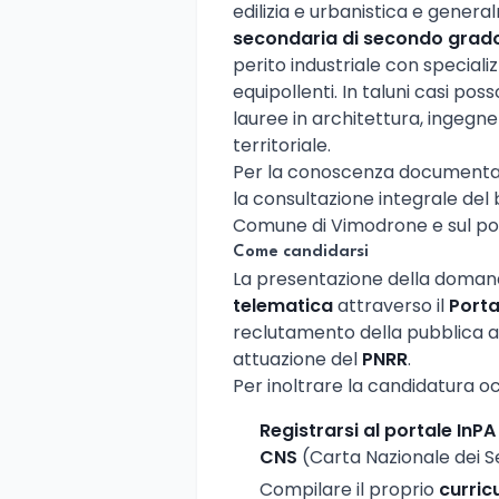
edilizia e urbanistica e gener
secondaria di secondo grad
perito industriale con special
equipollenti. In taluni casi pos
lauree in architettura, ingegner
territoriale.
Per la conoscenza documentale
la consultazione integrale del 
Comune di Vimodrone e sul por
Come candidarsi
La presentazione della doma
telematica
attraverso il
Porta
reclutamento della pubblica am
attuazione del
PNRR
.
Per inoltrare la candidatura o
Registrarsi al portale InPA
CNS
(Carta Nazionale dei Se
Compilare il proprio
curric