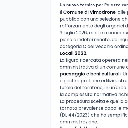
Un nuovo tecnico per Palazzo c
Il
Comune di Vimodrone
, all
pubblico con una selezione che
rafforzamento degli organici deg
3 luglio 2026, mette a concor
pieno e indeterminato, da inq
categoria C del vecchio ordin
Locali 2022
.
La figura ricercata operera ne
amministrativa di un comune 
paesaggio e beni culturali
. U
a gestire pratiche edilizie, ist
tutela del territorio, in un'ar
la complessita normativa richi
La procedura scelta e quella 
tornata prevalente dopo le mo
(DL 44/2023) che ha semplifica
amministrazione.