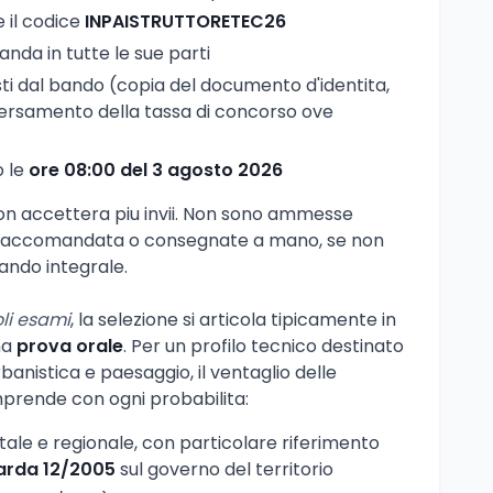
 il codice
INPAISTRUTTORETEC26
nda in tutte le sue parti
sti dal bando (copia del documento d'identita,
i versamento della tassa di concorso ove
o le
ore 08:00 del 3 agosto 2026
non accettera piu invii. Non sono ammesse
raccomandata o consegnate a mano, se non
ando integrale.
oli esami
, la selezione si articola tipicamente in
na
prova orale
. Per un profilo tecnico destinato
urbanistica e paesaggio, il ventaglio delle
rende con ogni probabilita:
tale e regionale, con particolare riferimento
arda 12/2005
sul governo del territorio