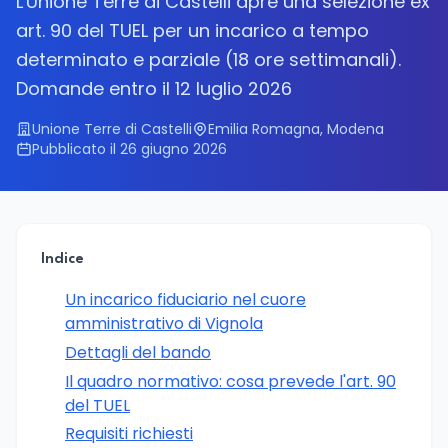
L'Unione Terre di Castelli apre una selezione ex
art. 90 del TUEL per un incarico a tempo
determinato e parziale (18 ore settimanali).
Domande entro il 12 luglio 2026
Unione Terre di Castelli
Emilia Romagna, Modena
Pubblicato il 26 giugno 2026
Indice
Un incarico fiduciario nel cuore
amministrativo di Vignola
Dettagli del bando
Il quadro normativo: cosa prevede l'art. 90
del TUEL
Requisiti richiesti