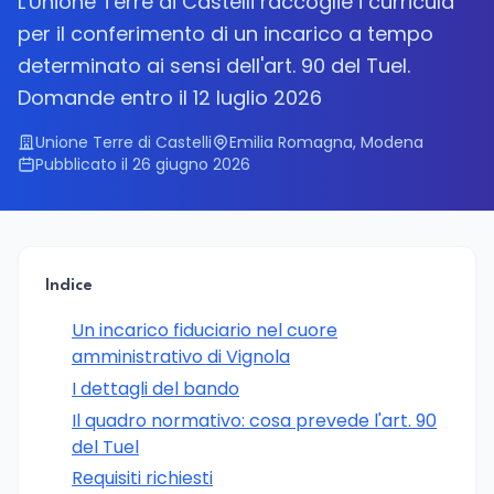
L'Unione Terre di Castelli raccoglie i curricula
per il conferimento di un incarico a tempo
determinato ai sensi dell'art. 90 del Tuel.
Domande entro il 12 luglio 2026
Unione Terre di Castelli
Emilia Romagna, Modena
Pubblicato il 26 giugno 2026
Indice
Un incarico fiduciario nel cuore
amministrativo di Vignola
I dettagli del bando
Il quadro normativo: cosa prevede l'art. 90
del Tuel
Requisiti richiesti