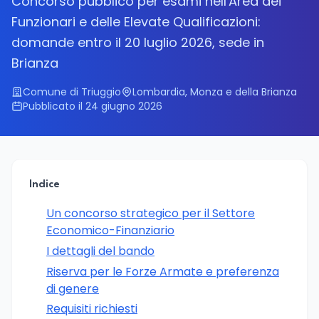
Concorso pubblico per esami nell'Area dei
Funzionari e delle Elevate Qualificazioni:
domande entro il 20 luglio 2026, sede in
Brianza
Comune di Triuggio
Lombardia, Monza e della Brianza
Pubblicato il 24 giugno 2026
Indice
Un concorso strategico per il Settore
Economico-Finanziario
I dettagli del bando
Riserva per le Forze Armate e preferenza
di genere
Requisiti richiesti