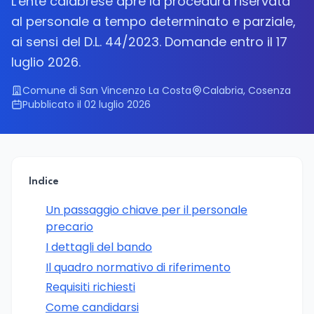
L'ente calabrese apre la procedura riservata
al personale a tempo determinato e parziale,
ai sensi del D.L. 44/2023. Domande entro il 17
luglio 2026.
Comune di San Vincenzo La Costa
Calabria, Cosenza
Pubblicato il 02 luglio 2026
Indice
Un passaggio chiave per il personale
precario
I dettagli del bando
Il quadro normativo di riferimento
Requisiti richiesti
Come candidarsi