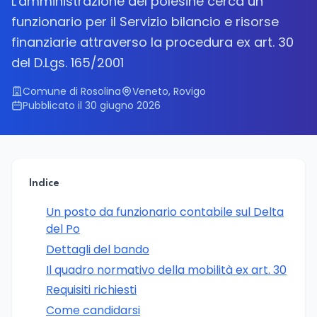
L'amministrazione del polesine cerca un
funzionario per il Servizio bilancio e risorse
finanziarie attraverso la procedura ex art. 30
del D.Lgs. 165/2001
Comune di Rosolina
Veneto, Rovigo
Pubblicato il 30 giugno 2026
Indice
Un posto da funzionario contabile sul Delta
del Po
Dettagli del bando
Il quadro normativo della mobilità ex art. 30
Requisiti richiesti
Come candidarsi