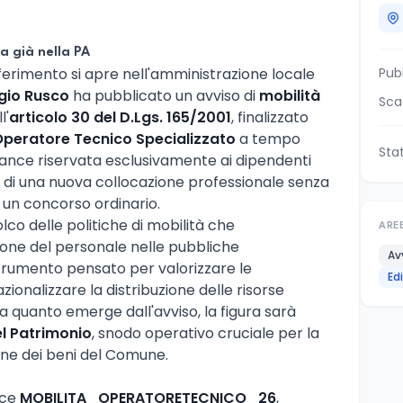
a già nella PA
erimento si apre nell'amministrazione locale
Pub
gio Rusco
ha pubblicato un avviso di
mobilità
Sca
l'
articolo 30 del D.Lgs. 165/2001
, finalizzato
Operatore Tecnico Specializzato
a tempo
Sta
ance riservata esclusivamente ai dipendenti
rca di una nuova collocazione professionale senza
i un concorso ordinario.
lco delle politiche di mobilità che
ARE
ione del personale nelle pubbliche
Av
strumento pensato per valorizzare le
Ed
onalizzare la distribuzione delle risorse
a quanto emerge dall'avviso, la figura sarà
l Patrimonio
, snodo operativo cruciale per la
one dei beni del Comune.
dice
MOBILITA_OPERATORETECNICO_26
,