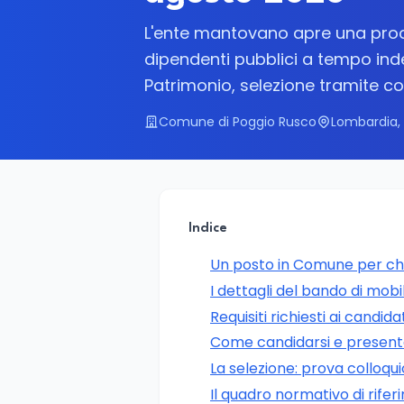
L'ente mantovano apre una proced
dipendenti pubblici a tempo inde
Patrimonio, selezione tramite co
Comune di Poggio Rusco
Lombardia,
Indice
Un posto in Comune per chi 
I dettagli del bando di mobil
Requisiti richiesti ai candida
Come candidarsi e present
La selezione: prova colloqui
Il quadro normativo di rife