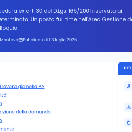
ura ex art. 30 del D.Lgs. 165/2001 riservata ai
terminato. Un posto full time nell'Area Gestione d
lloquio
 Mantova
Pubblicato il 03 luglio 2026
DET
lavora già nella PA
ità
ti
azione della domanda
o
rimento