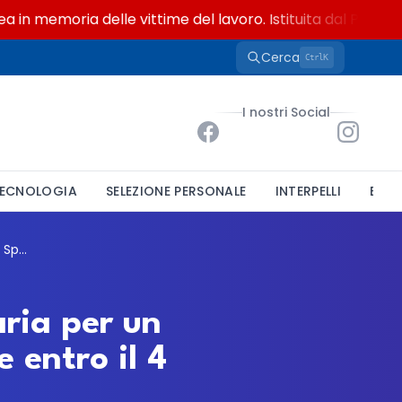
memoria delle vittime del lavoro. Istituita dal Parlamento
Cerca
K
Ctrl
I nostri Social
ECNOLOGIA
SELEZIONE PERSONALE
INTERPELLI
BAND
Comune di Poggio Rusco, mobilità volontaria per un Operatore Tecnico Specializzato: domande entro il 4 agosto 2026
ria per un
 entro il 4