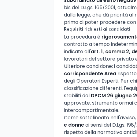
subordinato all'esito negativ
bis del D.Lgs. 165/2001, attual
dalla legge, che dà priorità al
prima di poter procedere con a
Requisiti richiesti ai candidati
La procedura è
rigorosamente
contratto a tempo indetermin
indicate all'
art. 1, comma 2, de
lavoratori del settore privato 
Ulteriore condizione: i candid
corrispondente Area
rispetto
degli Operatori Esperti. Per ch
classificazione differenti, l'eq
stabiliti dal
DPCM 26 giugno 2
approvate, strumento ormai c
intercompartimentale.
Come sottolineato nell'avviso,
e donne
ai sensi del D.Lgs. 19
rispetto della normativa antidi