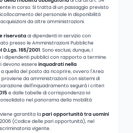
o della mobilità obbligatoria
di cui all'art. 34-
mente in corso. Si tratta di un passaggio previsto
 ricollocamento del personale in disponibilità
cquisizioni da altre amministrazioni.
 riservata
ai dipendenti in servizio con
ato presso le Amministrazioni Pubbliche
l D.Lgs. 165/2001
. Sono esclusi, dunque, i
e i dipendenti pubblici con rapporto a termine.
ati devono essere
inquadrati nella
 a quella del posto da ricoprire, ovvero l'Area
i proviene da amministrazioni con sistemi di
uiparazione dell'inquadramento seguirà i criteri
015
e dalle tabelle di corrispondenza ivi
onsolidato nel panorama della mobilità
 viene garantita la
pari opportunità tra uomini
8/2006 (Codice delle pari opportunità), nel
scriminatoria vigente.