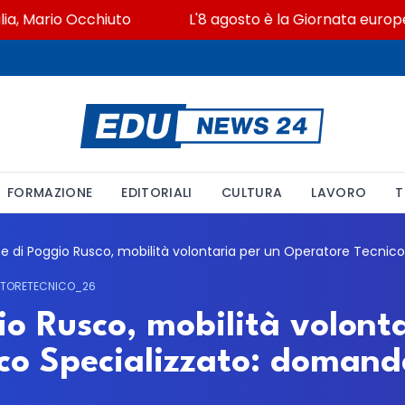
 Mario Occhiuto
L'8 agosto è la Giornata europea in 
FORMAZIONE
EDITORIALI
CULTURA
LAVORO
T
ATORETECNICO_26
o Rusco, mobilità volonta
co Specializzato: domande