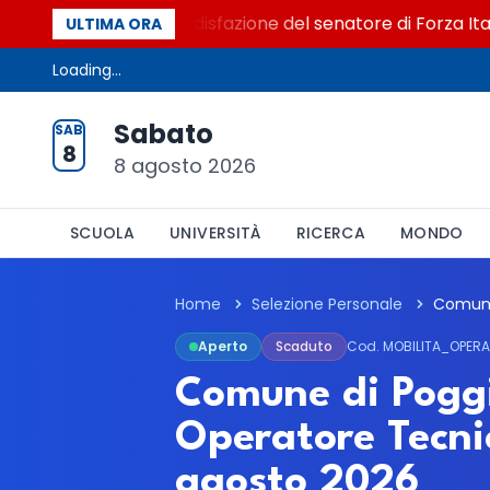
tto al Senato. La soddisfazione del senatore di Forza Italia,
ULTIMA ORA
Loading...
Sabato
SAB
8
8 agosto 2026
SCUOLA
UNIVERSITÀ
RICERCA
MONDO
Home
Selezione Personale
Aperto
Scaduto
Cod. MOBILITA_OPER
Comune di Poggi
Operatore Tecni
agosto 2026