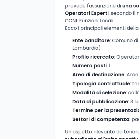
prevede l'assunzione di
una so
Operatori Esperti
, secondo il 
CCNL Funzioni Locali.
Ecco i principali elementi della
Ente banditore
: Comune di
Lombardia)
Profilo ricercato
: Operato
Numero posti
: 1
Area di destinazione
: Are
Tipologia contrattuale
: t
Modalità di selezione
: coll
Data di pubblicazione
: 3 l
Termine per la presentaz
Settori di competenza
: pa
Un aspetto rilevante da tener