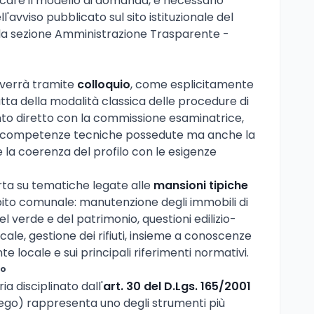
are il modello di domanda, è necessario
l'avviso pubblicato sul sito istituzionale del
lla sezione Amministrazione Trasparente -
vverrà tramite
colloquio
, come esplicitamente
atta della modalità classica delle procedure di
nto diretto con la commissione esaminatrice,
 le competenze tecniche possedute ma anche la
 la coerenza del profilo con le esigenze
erta su tematiche legate alle
mansioni tipiche
ito comunale: manutenzione degli immobili di
l verde e del patrimonio, questioni edilizio-
ale, gestione dei rifiuti, insieme a conoscenze
te locale e sui principali riferimenti normativi.
to
ia disciplinato dall'
art. 30 del D.Lgs. 165/2001
iego) rappresenta uno degli strumenti più