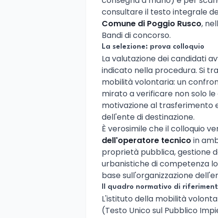
consegna a mano) e per scaric
consultare il testo integrale del
Comune di Poggio Rusco
, ne
Bandi di concorso.
La selezione: prova colloquio
La valutazione dei candidati a
indicato nella procedura. Si tr
mobilità volontaria: un confro
mirato a verificare non solo
motivazione al trasferimento e
dell'ente di destinazione.
È verosimile che il colloquio v
dell'operatore tecnico
in amb
proprietà pubblica, gestione de
urbanistiche di competenza loc
base sull'organizzazione dell'en
Il quadro normativo di riferimen
L'istituto della mobilità volontar
(Testo Unico sul Pubblico Imp