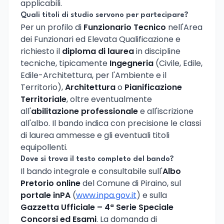
applicabili.
Quali titoli di studio servono per partecipare?
Per un profilo di
Funzionario Tecnico
nell'Area
dei Funzionari ed Elevata Qualificazione e
richiesto il
diploma di laurea
in discipline
tecniche, tipicamente
Ingegneria
(Civile, Edile,
Edile-Architettura, per l'Ambiente e il
Territorio),
Architettura
o
Pianificazione
Territoriale
, oltre eventualmente
all'
abilitazione professionale
e all'iscrizione
all'albo. Il bando indica con precisione le classi
di laurea ammesse e gli eventuali titoli
equipollenti.
Dove si trova il testo completo del bando?
Il bando integrale e consultabile sull'
Albo
Pretorio online
del Comune di Piraino, sul
portale inPA
(
www.inpa.gov.it
) e sulla
Gazzetta Ufficiale – 4ª Serie Speciale
Concorsi ed Esami
. La domanda di