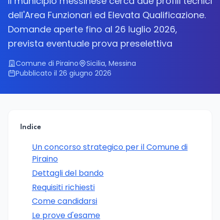
Il municipio messinese cerca due profili tecnici
dell'Area Funzionari ed Elevata Qualificazione.
Domande aperte fino al 26 luglio 2026,
prevista eventuale prova preselettiva
Comune di Piraino
Sicilia, Messina
Pubblicato il 26 giugno 2026
Indice
Un concorso strategico per il Comune di
Piraino
Dettagli del bando
Requisiti richiesti
Come candidarsi
Le prove d'esame