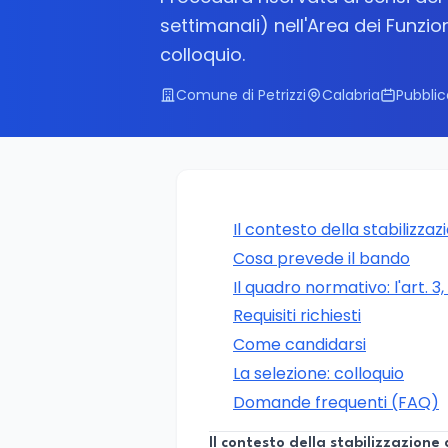
settimanali) nell'Area dei Funzion
colloquio.
Comune di Petrizzi
Calabria
Pubblic
Il contesto della stabilizzaz
Cosa prevede il bando
Il quadro normativo: l'art. 
Requisiti richiesti
Come candidarsi
La selezione: colloquio
Domande frequenti (FAQ)
Il contesto della stabilizzazione 