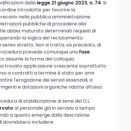
dificazioni dalla
legge 21 giugno 2023, n. 74
. Si
 cardine introdotte per favorire la
recario nella pubblica amministrazione.
strazioni pubbliche di procedere alla
che abbia maturato determinati requisiti di
 superando la logica del reclutamento
enso stretto. Non si tratta, va precisato, di
a procedura prevede comunque una
fase
ico assume la forma del colloquio.
ha trovato applicazione crescente soprattutto
corso a contratti a termine è stato per anni
ntire l'erogazione dei servizi essenziali, a
tringenti e dotazioni organiche ridotte all'osso.
cedura di stabilizzazione ai sensi del D.L.
ervato
al personale già in servizio a tempo
ando a quanto emerge dalla descrizione
ali dovrebbero includere: