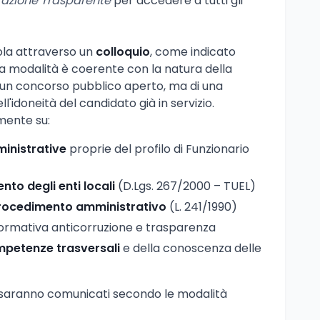
azione Trasparente
per accedere a tutti gli
cola attraverso un
colloquio
, come indicato
a modalità è coerente con la natura della
di un concorso pubblico aperto, ma di una
l'idoneità del candidato già in servizio.
lmente su:
nistrative
proprie del profilo di Funzionario
to degli enti locali
(D.Lgs. 267/2000 – TUEL)
procedimento amministrativo
(L. 241/1990)
ormativa anticorruzione e trasparenza
petenze trasversali
e della conoscenza delle
io saranno comunicati secondo le modalità