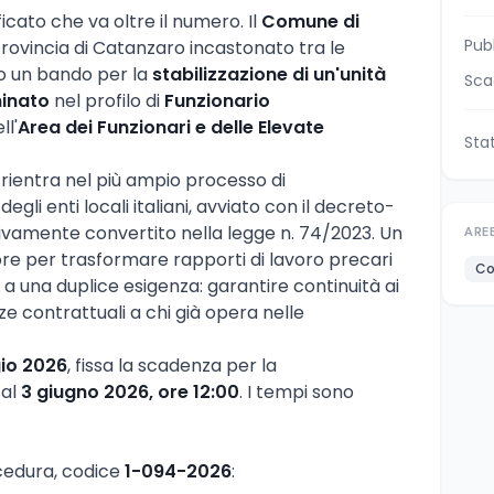
icato che va oltre il numero. Il
Comune di
Pub
provincia di Catanzaro incastonato tra le
to un bando per la
stabilizzazione di un'unità
Sca
minato
nel profilo di
Funzionario
ll'
Area dei Funzionari e delle Elevate
Sta
 rientra nel più ampio processo di
gli enti locali italiani, avviato con il decreto-
ivamente convertito nella legge n. 74/2023. Un
ARE
re per trasformare rapporti di lavoro precari
Co
o a una duplice esigenza: garantire continuità ai
zze contrattuali a chi già opera nelle
io 2026
, fissa la scadenza per la
 al
3 giugno 2026, ore 12:00
. I tempi sono
ocedura, codice
1-094-2026
: