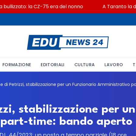
llizzato: la CZ-75 era del nonno
A Taranto la dispe
FORMAZIONE
EDITORIALI
CULTURA
LAVORO
T
zi, stabilizzazione per u
part-time: bando aperto f
 D.L. 44/2023: un posto a tempo parziale (18 ore