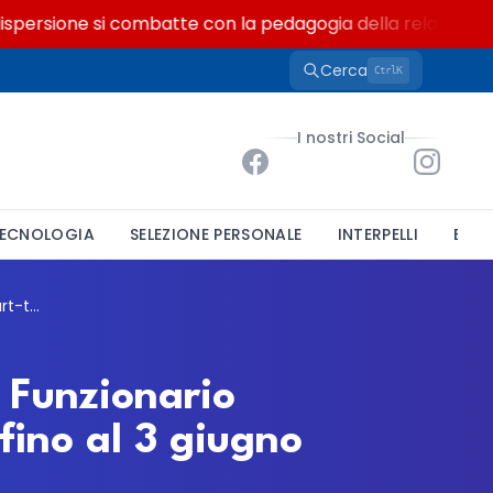
rsione si combatte con la pedagogia della relazione
Cerca
K
Ctrl
I nostri Social
ECNOLOGIA
SELEZIONE PERSONALE
INTERPELLI
BAND
Comune di Petrizzi, stabilizzazione per un Funzionario Amministrativo part-time: bando aperto fino al 3 giugno
n Funzionario
ino al 3 giugno