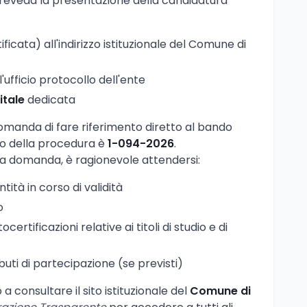
preveda la presentazione della candidatura
ficata) all'indirizzo istituzionale del Comune di
'ufficio protocollo dell'ente
itale
dedicata
comanda di fare riferimento diretto al bando
tivo della procedura è
1-094-2026
.
la domanda, è ragionevole attendersi:
ità in corso di validità
o
certificazioni relative ai titoli di studio e di
buti di partecipazione (se previsti)
 a consultare il sito istituzionale del
Comune di