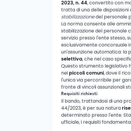
2023, n. 44
, convertito con mo
tratta di una delle disposizioni
stabilizzazione
del personale p
La norma consente alle ammini
stabilizzazione del personale 
servizio presso l'ente stesso,
esclusivamente concorsuale in s
un'assunzione automatica: l
selettiva
, che nel caso specif
Questo strumento legislativo 
nei
piccoli comuni
, dove il ri
l'unica via percorribile per gara
fronte di vincoli assunzionali s
Requisiti richiesti
Il bando, trattandosi di una pro
44/2023, è per sua natura
ris
determinato presso l'ente. St
ufficiale, i requisiti fondament