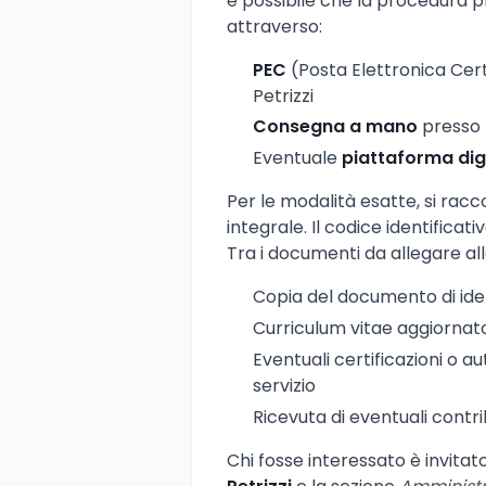
è possibile che la procedura 
attraverso:
PEC
(Posta Elettronica Certi
Petrizzi
Consegna a mano
presso l
Eventuale
piattaforma dig
Per le modalità esatte, si rac
integrale. Il codice identifica
Tra i documenti da allegare al
Copia del documento di ident
Curriculum vitae aggiornat
Eventuali certificazioni o auto
servizio
Ricevuta di eventuali contri
Chi fosse interessato è invitato