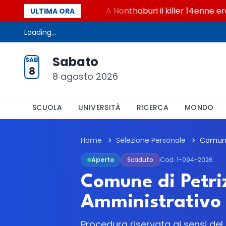
per i chatbot AI
A Nonthaburi il killer 14enne era bu
ULTIMA ORA
Loading...
Sabato
SAB
8
8 agosto 2026
SCUOLA
UNIVERSITÀ
RICERCA
MONDO
Home
Selezione Personale
Aperto
Scaduto
Cod. 1-094-2026
Comune di Petriz
Amministrativo 
Procedura riservata ai sensi del