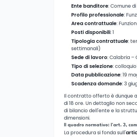
Ente banditore
: Comune di 
Profilo professionale
: Fun
Area contrattuale
: Funzion
Posti disponibili
: 1
Tipologia contrattuale
: t
settimanali)
Sede di lavoro
: Calabria –
Tipo di selezione
: colloquio
Data pubblicazione
: 19 m
Scadenza domande
: 3 gi
Il contratto offerto è dunque 
di 18 ore. Un dettaglio non se
di bilancio dell'ente e la stru
dimensioni.
Il quadro normativo: l'art. 3, c
La procedura si fonda sull'
arti