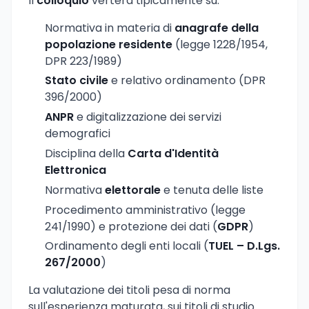
Il
colloquio
verterà tipicamente su:
Normativa in materia di
anagrafe della
popolazione residente
(legge 1228/1954,
DPR 223/1989)
Stato civile
e relativo ordinamento (DPR
396/2000)
ANPR
e digitalizzazione dei servizi
demografici
Disciplina della
Carta d'Identità
Elettronica
Normativa
elettorale
e tenuta delle liste
Procedimento amministrativo (legge
241/1990) e protezione dei dati (
GDPR
)
Ordinamento degli enti locali (
TUEL – D.Lgs.
267/2000
)
La valutazione dei titoli pesa di norma
sull'esperienza maturata, sui titoli di studio