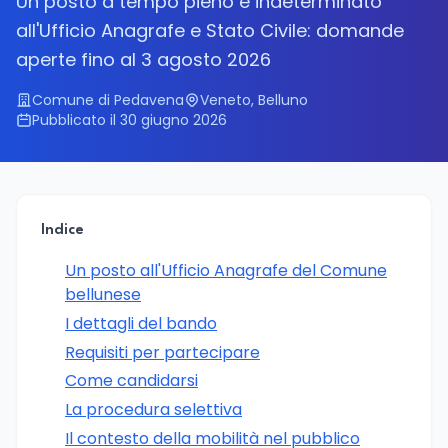
Un posto a tempo pieno e indeterminato
all'Ufficio Anagrafe e Stato Civile: domande
aperte fino al 3 agosto 2026
Comune di Pedavena
Veneto, Belluno
Pubblicato il 30 giugno 2026
Indice
Un posto all'Ufficio Anagrafe del Comune
bellunese
I dettagli del bando
Requisiti per partecipare
Come candidarsi
La procedura selettiva
Il contesto della mobilità nel pubblico