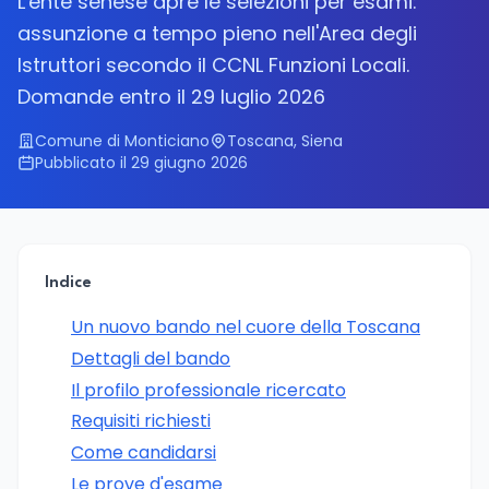
L'ente senese apre le selezioni per esami:
assunzione a tempo pieno nell'Area degli
Istruttori secondo il CCNL Funzioni Locali.
Domande entro il 29 luglio 2026
Comune di Monticiano
Toscana, Siena
Pubblicato il 29 giugno 2026
Indice
Un nuovo bando nel cuore della Toscana
Dettagli del bando
Il profilo professionale ricercato
Requisiti richiesti
Come candidarsi
Le prove d'esame