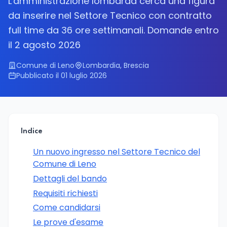
L'amministrazione lombarda cerca una figura
da inserire nel Settore Tecnico con contratto
full time da 36 ore settimanali. Domande entro
il 2 agosto 2026
Comune di Leno
Lombardia, Brescia
Pubblicato il 01 luglio 2026
Indice
Un nuovo ingresso nel Settore Tecnico del
Comune di Leno
Dettagli del bando
Requisiti richiesti
Come candidarsi
Le prove d'esame