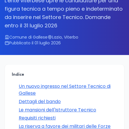
L'ente viterbese apre le candidature per una
figura tecnica a tempo pieno e indeterminato
da inserire nel Settore Tecnico. Domande
entro il 31 luglio 2026
Comune di Gallese
Lazio, Viterbo
Pubblicato il 01 luglio 2026
Indice
Un nuovo ingresso nel Settore Tecnico di
Gallese
Dettagli del bando
Le mansioni dell'Istruttore Tecnico
Requisiti richiesti
La riserva a favore dei militari delle Forze