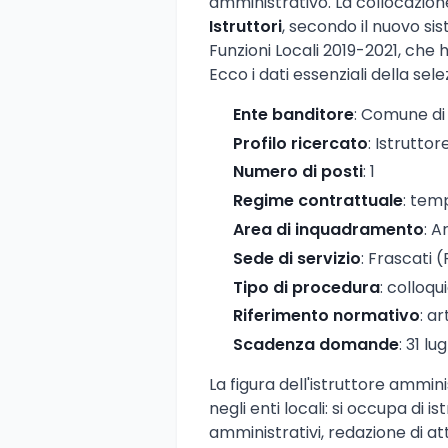
amministrativo. La collocazione
Istruttori
, secondo il nuovo si
Funzioni Locali 2019-2021, che 
Ecco i dati essenziali della sele
Ente banditore
: Comune di
Profilo ricercato
: Istrutto
Numero di posti
: 1
Regime contrattuale
: tem
Area di inquadramento
: A
Sede di servizio
: Frascati 
Tipo di procedura
: colloqu
Riferimento normativo
: ar
Scadenza domande
: 31 lu
La figura dell'istruttore ammini
negli enti locali: si occupa di 
amministrativi, redazione di att