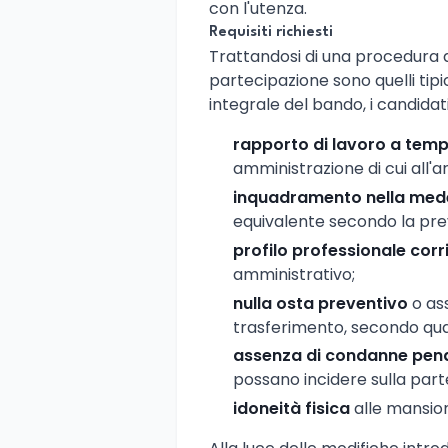
con l'utenza.
Requisiti richiesti
Trattandosi di una procedura di 
partecipazione sono quelli tipic
integrale del bando, i candid
rapporto di lavoro a tem
amministrazione di cui all'ar
inquadramento nella med
equivalente secondo la prev
profilo professionale cor
amministrativo;
nulla osta preventivo
o as
trasferimento, secondo qua
assenza di condanne pena
possano incidere sulla part
idoneità fisica
alle mansion