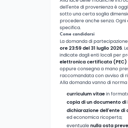
Alla luce delle modifiche intr
dell'ente di provenienza è oggi
sotto una certa soglia dimensio
procedere anche senza. Ogni c
specifica.
Come candidarsi
La domanda di partecipazione 
ore 23:59 del 31 luglio 2026
. 
indicate dagli enti locali per
elettronica certificata (PEC)
oppure consegna a mano presso
raccomandata con avviso di r
Alla domanda vanno di norma a
curriculum vitae
in formato
copia di un documento di 
dichiarazione dell'ente d
ed economica ricoperta;
eventuale
nulla osta prev