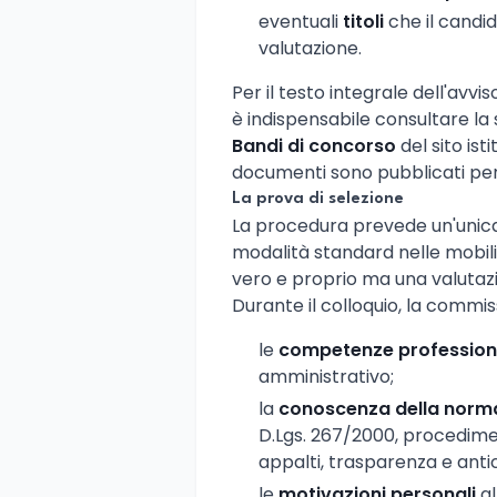
eventuali
titoli
che il candid
valutazione.
Per il testo integrale dell'avvi
è indispensabile consultare la
Bandi di concorso
del sito ist
documenti sono pubblicati per
La prova di selezione
La procedura prevede un'unica 
modalità standard nelle mobili
vero e proprio ma una valutaz
Durante il colloquio, la commi
le
competenze profession
amministrativo;
la
conoscenza della norm
D.Lgs. 267/2000, procedimen
appalti, trasparenza e anti
le
motivazioni personali
al