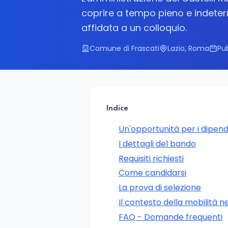
coprire a tempo pieno e indeterm
affidata a un colloquio.
Comune di Frascati
Lazio, Roma
Pub
Indice
Un'opportunità per i dipend
I dettagli del bando
Requisiti richiesti
Come candidarsi
La prova di selezione
Il contesto della mobilità n
FAQ - Domande frequenti