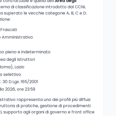
 contrattuale è quella dell'
Area degli
stema di classificazione introdotto dal CCNL
ha superato le vecchie categorie A, B, C e D.
zione:
 Frascati
re Amministrativo
po pieno e indeterminato
rea degli Istruttori
(Roma), Lazio
io selettivo
t. 30 D.Lgs. 165/2001
glio 2026, ore 23:59
strativo rappresenta uno dei profili più diffusi
istruttoria di pratiche, gestione di procedimenti
i, supporto agli organi di governo e front office