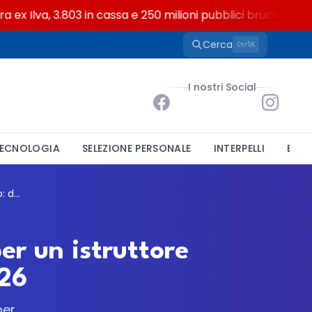
Ilva, 3.803 in cassa e 250 milioni pubblici bruciati
Cerca
K
Ctrl
I nostri Social
ECNOLOGIA
SELEZIONE PERSONALE
INTERPELLI
BAND
Comune di Frascati, mobilità volontaria per un istruttore amministrativo: domande entro luglio 2026
er un istruttore
026
per