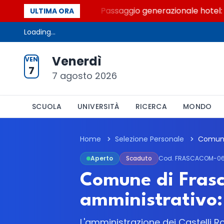
i Palcoscenici
Passaggio generazionale hotel: la ri
ULTIMA ORA
Loading...
Venerdì
VEN
7
7 agosto 2026
SCUOLA
UNIVERSITÀ
RICERCA
MONDO
Home
Selezione Personale
Aperto
Scaduto
Cod. FRASCACOM-0
Comune di Frasca
amministrativo:
L'amministrazione dei Castelli Ro