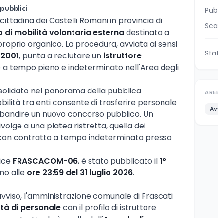
pubblici
Pub
 cittadina dei Castelli Romani in provincia di
Sca
o di mobilità volontaria esterna
destinato a
roprio organico. La procedura, avviata ai sensi
Sta
/2001
, punta a reclutare un
istruttore
 a tempo pieno e indeterminato nell'Area degli
nsolidato nel panorama della pubblica
ARE
bilità tra enti consente di trasferire personale
Av
di bandire un nuovo concorso pubblico. Un
ivolge a una platea ristretta, quella dei
io con contratto a tempo indeterminato presso
dice
FRASCACOM-06
, è stato pubblicato il
1°
no alle
ore 23:59 del 31 luglio 2026
.
vviso, l'amministrazione comunale di Frascati
ità di personale
con il profilo di istruttore