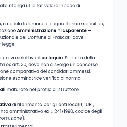
ato ritenga utile far valere in sede di
so, i moduli di domanda e ogni ulteriore specifica,
 sezione
Amministrazione Trasparente –
ituzionale del Comune di Frascati, dove i
 legge.
prova selettiva: il
colloquio
. Si tratta della
tà ex art. 30, dove non si svolge un concorso
ione comparativa dei candidati ammessi.
ssione esaminatrice verifica di norma:
ali
maturate nel profilo di istruttore
ativa
di riferimento per gli enti locali (TUEL,
to amministrativo ex L. 241/1990, codice degli
corruzione);
 trasferimento;