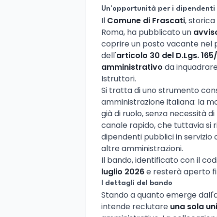
Un'opportunità per i dipendenti 
Il
Comune di Frascati
, storica
Roma, ha pubblicato un
avvis
coprire un posto vacante nel p
dell'
articolo 30 del D.Lgs. 165
amministrativo
da inquadrare
Istruttori.
Si tratta di uno strumento co
amministrazione italiana: la mo
già di ruolo, senza necessità 
canale rapido, che tuttavia si r
dipendenti pubblici in serviz
altre amministrazioni.
Il bando, identificato con il co
luglio 2026
e resterà aperto fi
I dettagli del bando
Stando a quanto emerge dall'a
intende reclutare
una sola un