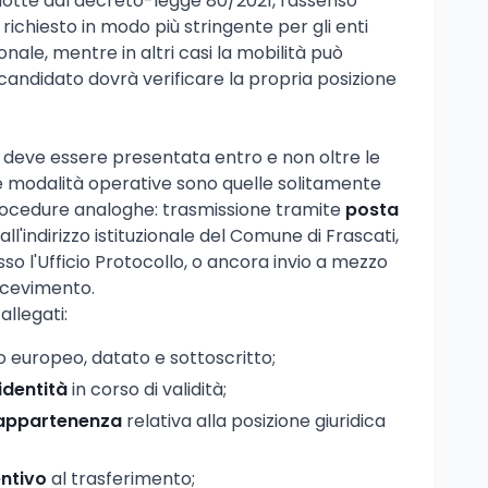
odotte dal decreto-legge 80/2021, l'assenso
 richiesto in modo più stringente per gli enti
nale, mentre in altri casi la mobilità può
andidato dovrà verificare la propria posizione
deve essere presentata entro e non oltre le
Le modalità operative sono quelle solitamente
 procedure analoghe: trasmissione tramite
posta
all'indirizzo istituzionale del Comune di Frascati,
 l'Ufficio Protocollo, o ancora invio a mezzo
icevimento.
llegati:
 europeo, datato e sottoscritto;
identità
in corso di validità;
i appartenenza
relativa alla posizione giuridica
entivo
al trasferimento;