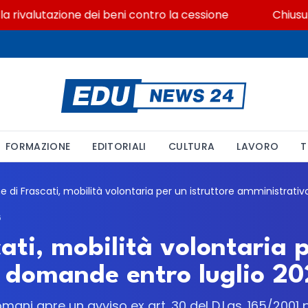
valutazione dei beni contro la cessione
Chiusura ex 
FORMAZIONE
EDITORIALI
CULTURA
LAVORO
T
6
ti, mobilità volontaria p
 domande entro luglio 2
mani apre un avviso ex art. 30 del D.Lgs. 165/2001 