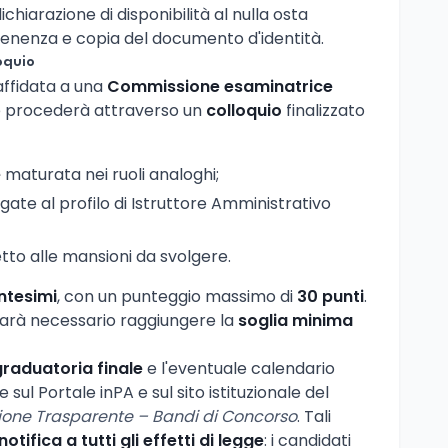
dichiarazione di disponibilità al nulla osta
tenenza e copia del documento d'identità.
oquio
affidata a una
Commissione esaminatrice
 procederà attraverso un
colloquio
finalizzato
e
maturata nei ruoli analoghi;
gate al profilo di Istruttore Amministrativo
tto alle mansioni da svolgere.
ntesimi
, con un punteggio massimo di
30 punti
.
sarà necessario raggiungere la
soglia minima
graduatoria finale
e l'eventuale calendario
sul Portale inPA e sul sito istituzionale del
one Trasparente – Bandi di Concorso
. Tali
notifica a tutti gli effetti di legge
: i candidati