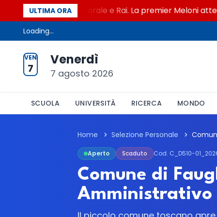
mbre tra legge elettorale e Rai. La premier Meloni attesa a
ULTIMA ORA
Loading...
Venerdì
VEN
7
7 agosto 2026
SCUOLA
UNIVERSITÀ
RICERCA
MONDO
Home
Selezione Personale
Aperto
Scaduto
Cod. C_D510-01_202
Comune di Faugli
Amministrativo 
Il piccolo comune toscano apre la