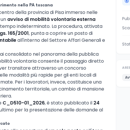
rimento nella PA toscana
 centro della provincia di Pisa immerso nelle
Pub
o un
avviso di mobilità volontaria esterna
 a tempo indeterminato. La procedura, attivata
Sca
Lgs. 165/2001
, punta a coprire un posto di
ntabile
all'interno del Settore Affari Generali e
Sta
mai consolidato nel panorama della pubblica
bilità volontaria consente il passaggio diretto
over transitare attraverso un concorso
ARE
le modalità più rapide per gli enti locali di
Av
mate. Per i lavoratori, invece, costituisce una
cinamento territoriale, un cambio di mansione
riera.
ce
C_D510-01_2026
, è stato pubblicato il
24
e ultimo per la presentazione delle domande al
rcato