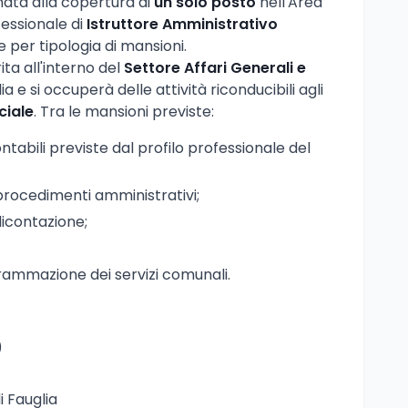
nata alla copertura di
un solo posto
nell'Area
ofessionale di
Istruttore Amministrativo
e per tipologia di mansioni.
ita all'interno del
Settore Affari Generali e
 e si occuperà delle attività riconducibili agli
ciale
. Tra le mansioni previste:
ntabili previste dal profilo professionale del
procedimenti amministrativi;
dicontazione;
rammazione dei servizi comunali.
)
 Fauglia