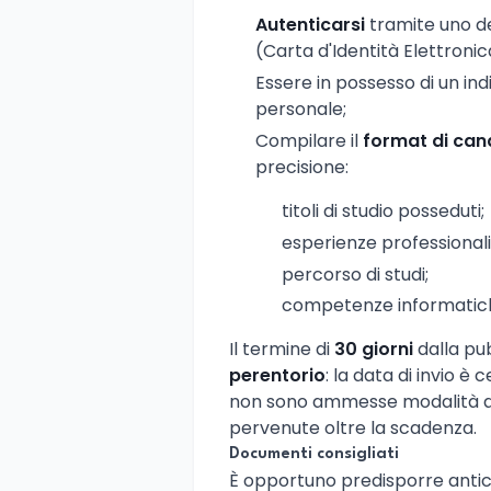
Autenticarsi
tramite uno de
(Carta d'Identità Elettronic
Essere in possesso di un indi
personale;
Compilare il
format di can
precisione:
titoli di studio posseduti;
esperienze professional
percorso di studi;
competenze informatiche
Il termine di
30 giorni
dalla pub
perentorio
: la data di invio è
non sono ammesse modalità al
pervenute oltre la scadenza.
Documenti consigliati
È opportuno predisporre antic