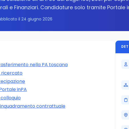
ali e Finanziari. Candidature solo tramite Portale 
bblicato il 24 giugno 2026
DET
rasferimento nella PA toscana
o ricercato
rtecipazione
Portale inPA
 colloquio
inquadramento contrattuale