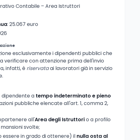
rativo Contabile – Area Istruttori
nua
: 25.067 euro
2026
pazione
zione esclusivamente i dipendenti pubblici che
da verificare con attenzione prima dell'invio
, infatti, è
riservata
ai lavoratori già in servizio
e.
e dipendente a
tempo indeterminato e pieno
zioni pubbliche elencate all'art. 1, comma 2,
ppartenere all'
Area degli Istruttori
o a profilo
 mansioni svolte;
o essere in grado di ottenere) il
nulla osta al