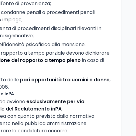
l'ente di provenienza;
i condanne penali o procedimenti penali
o impiego;
senza di procedimenti disciplinari rilevanti in
 significative;
ll'idoneità psicofisica alla mansione;
on rapporto a tempo parziale devono dichiarare
ione del rapporto a tempo pieno
in caso di
tto delle
pari opportunità tra uomini e donne
,
006.
le inPA
nde avviene
esclusivamente per via
le del Reclutamento inPA
linea con quanto previsto dalla normativa
mento nella pubblica amministrazione.
trare la candidatura occorre: