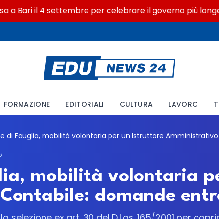
 Bari il 4 settembre per celebrare il governo più longevo d
FORMAZIONE
EDITORIALI
CULTURA
LAVORO
T
6
a, mobilità volontaria pe
Contabile: domande entro 
 selezione ex art. 30 del D.Lgs. 165/2001 per copri