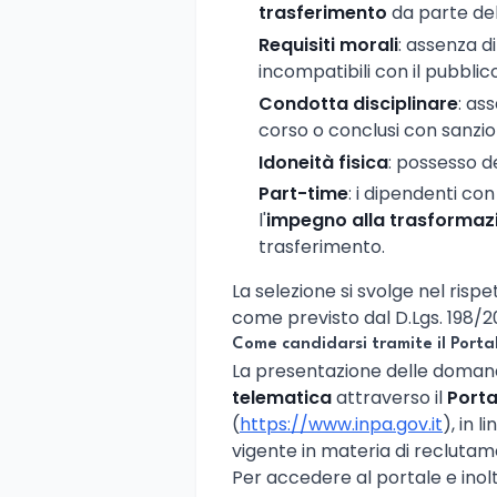
trasferimento
da parte del
Requisiti morali
: assenza d
incompatibili con il pubblic
Condotta disciplinare
: as
corso o conclusi con sanzioni
Idoneità fisica
: possesso de
Part-time
: i dipendenti c
l'
impegno alla trasformaz
trasferimento.
La selezione si svolge nel rispe
come previsto dal D.Lgs. 198/2
Come candidarsi tramite il Porta
La presentazione delle doma
telematica
attraverso il
Porta
(
https://www.inpa.gov.it
), in 
vigente in materia di recluta
Per accedere al portale e inol