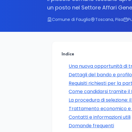
un posto nel Settore Affari Gener
Comune di Fauglia
Toscana, Pisa
Pu
Indice
Una nuova opportunità di t
Dettagli del bando e profil
Requisiti richiesti per la pa
Come candidarsi tramite il 
La procedura di selezione: il
Trattamento economico e 
Contatti e informazioni utili
Domande frequenti