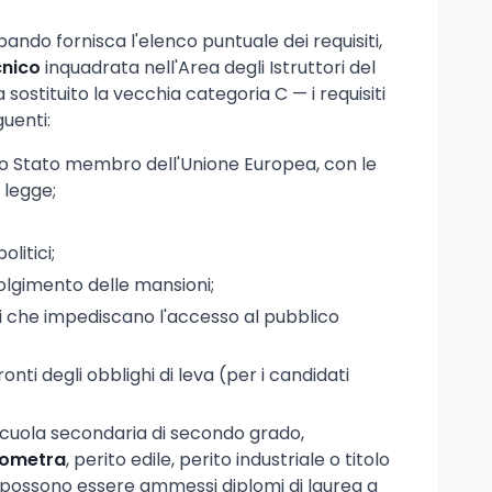
bando fornisca l'elenco puntuale dei requisiti,
cnico
inquadrata nell'Area degli Istruttori del
sostituito la vecchia categoria C — i requisiti
guenti:
uno Stato membro dell'Unione Europea, con le
 legge;
olitici;
volgimento delle mansioni;
 che impediscano l'accesso al pubblico
nti degli obblighi di leva (per i candidati
scuola secondaria di secondo grado,
eometra
, perito edile, perito industriale o titolo
a possono essere ammessi diplomi di laurea a