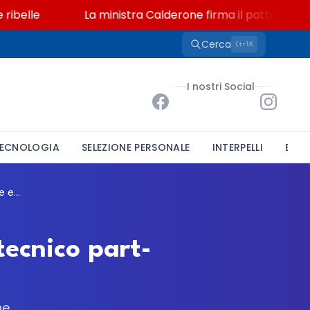
lle
La ministra Calderone firma il patto con Asstel 
Cerca
K
Ctrl
I nostri Social
ECNOLOGIA
SELEZIONE PERSONALE
INTERPELLI
BAND
Comune di Erba, bando per un istruttore tecnico part-time: candidature entro il 5 agosto
tecnico part-
ne