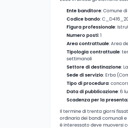
Ente banditore
: Comune di
Codice bando
: C_D416_2
Figura professionale
: Istr
Numero posti
: 1
Area contrattuale
: Area de
Tipologia contrattuale
: t
settimanali
Settore di destinazione
: L
Sede di servizio
: Erba (Co
Tipo di procedura
: concor
Data di pubblicazione
: 6 l
Scadenza per la presenta
Il termine di trenta giorni fiss
ordinaria dei bandi comunali e
è interessato deve muoversi c