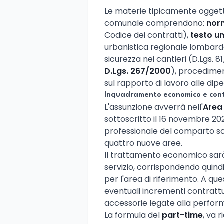
Le materie tipicamente oggett
comunale comprendono:
norm
Codice dei contratti),
testo un
urbanistica regionale lombard
sicurezza nei cantieri (D.Lgs. 8
D.Lgs. 267/2000
), procedimen
sul rapporto di lavoro alle di
Inquadramento economico e con
L'assunzione avverrà nell'
Area 
sottoscritto il 16 novembre 202
professionale del comparto sos
quattro nuove aree.
Il trattamento economico sarà 
servizio, corrispondendo quind
per l'area di riferimento. A que
eventuali incrementi contrattua
accessorie legate alla perform
La formula del
part-time
, va 