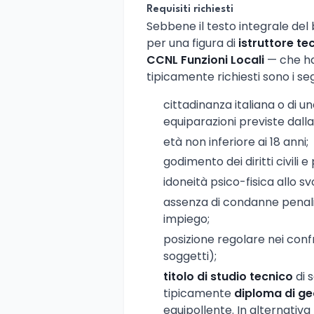
Requisiti richiesti
Sebbene il testo integrale del 
per una figura di
istruttore te
CCNL Funzioni Locali
— che ha 
tipicamente richiesti sono i se
cittadinanza italiana o di 
equiparazioni previste dalla
età non inferiore ai 18 anni;
godimento dei diritti civili e p
idoneità psico-fisica allo s
assenza di condanne penali
impiego;
posizione regolare nei confro
soggetti);
titolo di studio tecnico
di 
tipicamente
diploma di g
equipollente. In alternativ