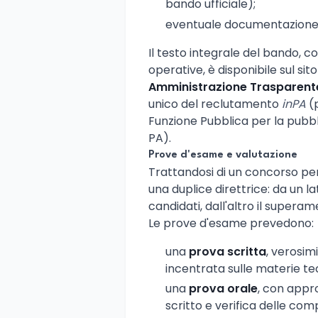
bando ufficiale);
eventuale documentazione a 
Il testo integrale del bando, c
operative, è disponibile sul sit
Amministrazione Trasparent
unico del reclutamento
inPA
(p
Funzione Pubblica per la pubbl
PA).
Prove d'esame e valutazione
Trattandosi di un concorso pe
una duplice direttrice: da un la
candidati, dall'altro il supera
Le prove d'esame prevedono:
una
prova scritta
, verosim
incentrata sulle materie t
una
prova orale
, con appr
scritto e verifica delle com