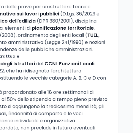
o delle prove per un istruttore tecnico
ativa sui lavori pubblici
(D.Lgs. 36/2023 e
ico dell'edilizia
(DPR 380/2001), disciplina
a, elementi di
pianificazione territoriale
,
1/2008), ordinamento degli enti locali (
TUEL,
to amministrativo (Legge 241/1990) e nozioni
pendenze delle pubbliche amministrazioni.
trattuale
degli Istruttori
del
CCNL Funzioni Locali
2, che ha ridisegnato l'architettura
tituendo le vecchie categorie A, B, C e D con
proporzionato alle 18 ore settimanali di
i al 50% dello stipendio a tempo pieno previsto
sto si aggiungono la tredicesima mensilità, gli
li, l'indennità di comparto e le voci
ance individuale e organizzativa.
ricordato, non preclude in futuro eventuali