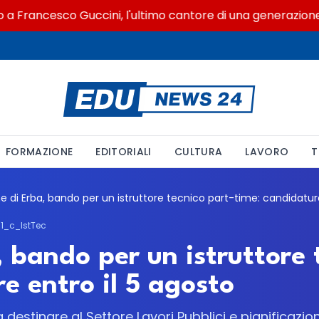
rancesco Guccini, l'ultimo cantore di una generazione ribe
FORMAZIONE
EDITORIALI
CULTURA
LAVORO
T
1_c_IstTec
 bando per un istruttore 
e entro il 5 agosto
a destinare al Settore Lavori Pubblici e pianificazio