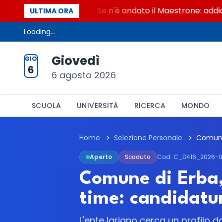
al Maestrone
Se n'è andato il Maestrone: addio a F
ULTIMA ORA
Loading...
Giovedì
GIO
6
6 agosto 2026
SCUOLA
UNIVERSITÀ
RICERCA
MONDO
Home
Selezione Personale
Aperto
Scaduto
Cod. C_D416_2026-0
Comune di Erba,
time: candidatur
L'ente lariano cerca un profilo d