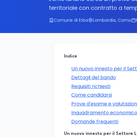
territoriale con contratto a tem
Comune di Erba
Lombardia, Como
Indice
Un nuovo innesto per il Sett
Dettagli del bando
Requisiti richiesti
Come candidarsi
Prove d'esame e valutazio
Inquadramento economico 
Domande frequenti
Un nuovo innesto per il Settore L