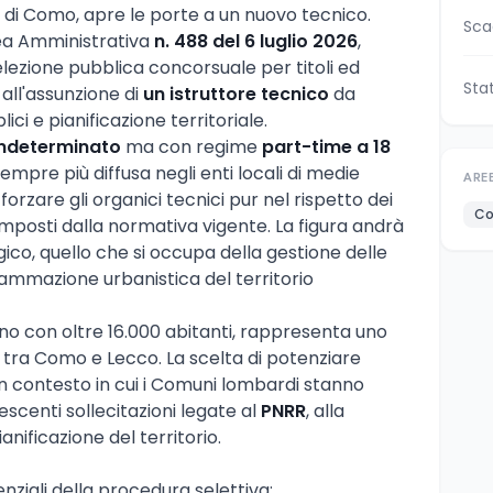
ia di Como, apre le porte a un nuovo tecnico.
Sca
ea Amministrativa
n. 488 del 6 luglio 2026
,
elezione pubblica concorsuale per titoli ed
Sta
a all'assunzione di
un istruttore tecnico
da
ici e pianificazione territoriale.
ndeterminato
ma con regime
part-time a 18
empre più diffusa negli enti locali di medie
ARE
orzare gli organici tecnici pur nel rispetto dei
Co
imposti dalla normativa vigente. La figura andrà
ico, quello che si occupa della gestione delle
ammazione urbanistica del territorio
ano con oltre 16.000 abitanti, rappresenta uno
o tra Como e Lecco. La scelta di potenziare
n un contesto in cui i Comuni lombardi stanno
scenti sollecitazioni legate al
PNRR
, alla
anificazione del territorio.
enziali della procedura selettiva: