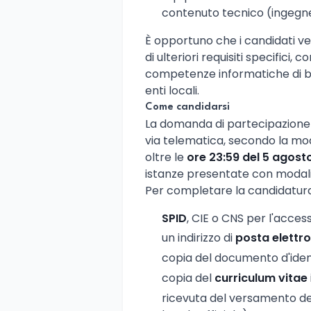
contenuto tecnico (ingegneri
È opportuno che i candidati veri
di ulteriori requisiti specifici,
competenze informatiche di bas
enti locali.
Come candidarsi
La domanda di partecipazione
via telematica, secondo la mod
oltre le
ore 23:59 del 5 agost
istanze presentate con modalit
Per completare la candidatur
SPID
, CIE o CNS per l'acces
un indirizzo di
posta elettro
copia del documento d'identi
copia del
curriculum vitae
ricevuta del versamento d