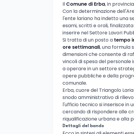
Il
Comune di Erba
, in provinc
Con la determinazione dell'Ar
l'ente lariano ha indetto una s
esami, scritti e orali, finalizzat
inserire nel Settore Lavori Pubbl
Si tratta di un posto a
tempo i
ore settimanali
, una formula s
dimensioni che consente di raff
vincoli di spesa del personale 
a operare in un settore strateg
opere pubbliche e della progr
comunale.
Erba, cuore del Triangolo Lari
snodo amministrativo di riliev
l'ufficio tecnico si inserisce i
cercando di rispondere alle cre
riqualificazione urbana e alla pi
Dettagli del bando
Ecco in sintesi gli elementi ess