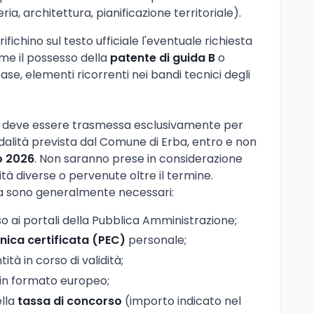
a, architettura, pianificazione territoriale).
fichino sul testo ufficiale l'eventuale richiesta
 come il possesso della
patente di guida B
o
e, elementi ricorrenti nei bandi tecnici degli
 deve essere trasmessa esclusivamente per
alità prevista dal Comune di Erba, entro e non
o 2026
. Non saranno prese in considerazione
à diverse o pervenute oltre il termine.
a sono generalmente necessari:
so ai portali della Pubblica Amministrazione;
nica certificata (PEC)
personale;
tà in corso di validità;
in formato europeo;
ella
tassa di concorso
(importo indicato nel