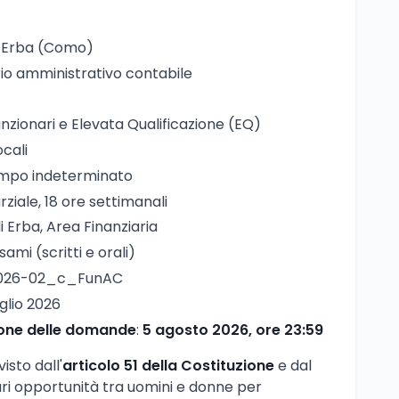
i Erba (Como)
rio amministrativo contabile
unzionari e Elevata Qualificazione (EQ)
ocali
empo indeterminato
ziale, 18 ore settimanali
 Erba, Area Finanziaria
esami (scritti e orali)
2026-02_c_FunAC
uglio 2026
ione delle domande
:
5 agosto 2026, ore 23:59
isto dall'
articolo 51 della Costituzione
e dal
ari opportunità tra uomini e donne per