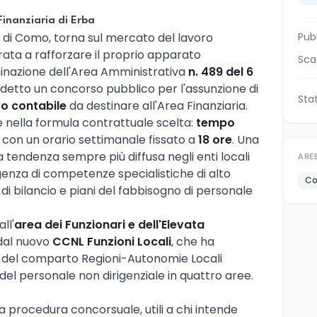
Finanziaria di Erba
ia di Como, torna sul mercato del lavoro
Pub
ata a rafforzare il proprio apparato
Sca
inazione dell'Area Amministrativa
n. 489 del 6
 indetto un concorso pubblico per l'assunzione di
Sta
vo contabile
da destinare all'Area Finanziaria.
e nella formula contrattuale scelta:
tempo
, con un orario settimanale fissato a
18 ore
. Una
na tendenza sempre più diffusa negli enti locali
ARE
igenza di competenze specialistiche di alto
Co
 di bilancio e piani del fabbisogno di personale
ll'
area dei Funzionari e dell'Elevata
dal nuovo
CCNL Funzioni Locali
, che ha
ie del comparto Regioni-Autonomie Locali
el personale non dirigenziale in quattro aree.
lla procedura concorsuale, utili a chi intende