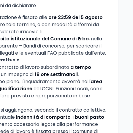
oni da dichiarare
tazione è fissato alle
ore 23:59 del 5 agosto
e tale termine, o con modalità difformi da
derate irricevibili.
l
sito istituzionale del Comune di Erba
, nella
rente – Bandi di concorso, per scaricare il
llegati e le eventuali FAQ pubblicate dall'ente.
trattuale
contratto di lavoro subordinato
a tempo
r un impegno di
18 ore settimanali
,
po pieno. L'inquadramento avverrà nell'
area
Qualificazione
del CCNL Funzioni Locali, con il
re previsto e riproporzionato in base
 aggiungono, secondo il contratto collettivo,
ventuale
indennità di comparto
, i
buoni pasto
tamento accessorio legate alla performance
 sede di lavoro è fissata presso il Comune di