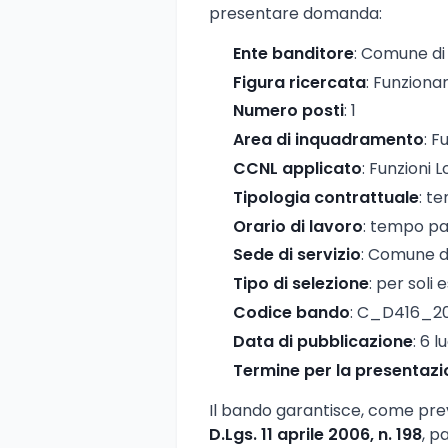
presentare domanda:
Ente banditore
: Comune d
Figura ricercata
: Funziona
Numero posti
: 1
Area di inquadramento
: F
CCNL applicato
: Funzioni L
Tipologia contrattuale
: t
Orario di lavoro
: tempo par
Sede di servizio
: Comune di
Tipo di selezione
: per soli 
Codice bando
: C_D416_
Data di pubblicazione
: 6 l
Termine per la presentaz
Il bando garantisce, come prev
D.Lgs. 11 aprile 2006, n. 198
, p