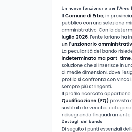
Un nuovo funzionario per l'Area 
Il
Comune di Erba
, in provinc
pubblico con una selezione mir
amministrativo. Con la determ
luglio 2026
, l'ente lariano ha
un Funzionario amministrati
La peculiarità del bando risied
indeterminato ma part-time
soluzione che si inserisce in u
di medie dimensioni, dove l'es
profilo si confronta con vincoli
sempre più stringenti.
Il profilo ricercato appartiene a
Qualificazione (EQ)
prevista 
sostituito le vecchie categor
ridisegnando l'inquadramento d
Dettagli del bando
Di seguito i punti essenziali de