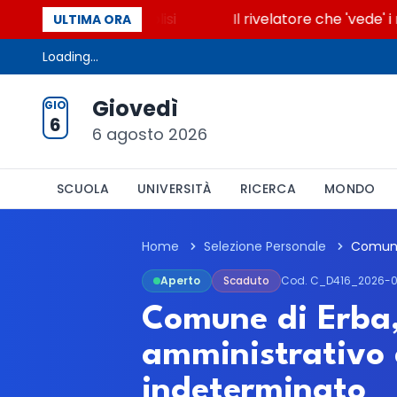
 accende la glicolisi
Il rivelatore che 'vede' i re
ULTIMA ORA
Loading...
Giovedì
GIO
6
6 agosto 2026
SCUOLA
UNIVERSITÀ
RICERCA
MONDO
Home
Selezione Personale
Aperto
Scaduto
Cod. C_D416_2026-
Comune di Erba,
amministrativo 
indeterminato