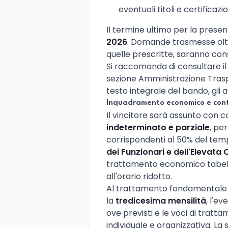
eventuali titoli e certificazi
Il termine ultimo per la presen
2026
. Domande trasmesse oltr
quelle prescritte, saranno consi
Si raccomanda di consultare i
sezione Amministrazione Traspa
testo integrale del bando, gli a
Inquadramento economico e con
Il vincitore sarà assunto con 
indeterminato e parziale
, pe
corrispondenti al 50% del tem
dei Funzionari e dell'Elevata 
trattamento economico tabella
all'orario ridotto.
Al trattamento fondamentale si
la
tredicesima mensilità
, l'e
ove previsti e le voci di trat
individuale e organizzativa. La