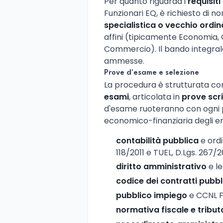
Per quanto riguarda i
requisiti
Funzionari EQ, è richiesto di n
specialistica o vecchio ord
affini (tipicamente Economia, 
Commercio). Il bando integrale 
ammesse.
Prove d'esame e selezione
La procedura è strutturata 
esami
, articolata in
prove scri
d'esame ruoteranno con ogni pr
economico-finanziaria degli ent
contabilità pubblica
e ordi
118/2011 e TUEL, D.Lgs. 267/
diritto amministrativo
e le
codice dei contratti pubbl
pubblico impiego
e CCNL Fu
normativa fiscale e tribut