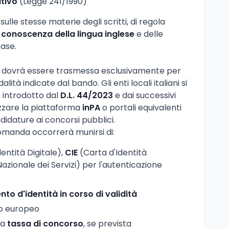
tivo
(Legge 241/1990)
sulle stesse materie degli scritti, di regola
a
conoscenza della lingua inglese
e delle
ase.
 dovrà essere trasmessa esclusivamente per
ità indicate dal bando. Gli enti locali italiani si
, introdotto dal
D.L. 44/2023
e dai successivi
lizzare la piattaforma
inPA
o portali equivalenti
didature ai concorsi pubblici.
domanda occorrerà munirsi di:
entità Digitale),
CIE
(Carta d'Identità
azionale dei Servizi) per l'autenticazione
o d'identità in corso di validità
o europeo
la
tassa di concorso
, se prevista