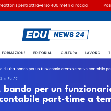
attori spenti attraverso 400 metri di roccia
Posizion
FORMAZIONE
EDITORIALI
CULTURA
LAVORO
T
02_c_FunAC
 bando per un funzionari
contabile part-time a te