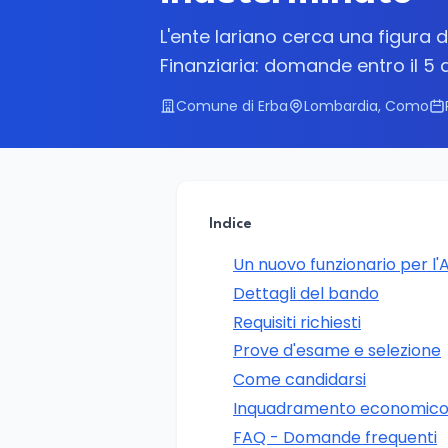
L'ente lariano cerca una figura d
Finanziaria: domande entro il 5
Comune di Erba
Lombardia, Como
Indice
Un nuovo funzionario per l'A
Dettagli del bando
Requisiti richiesti
Prove d'esame e selezione
Come candidarsi
Inquadramento economico 
FAQ - Domande frequenti