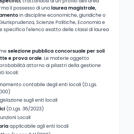
 specifici
, trattandosi di un profilo dell'area
orma il possesso di una
laurea magistrale,
inamento
in discipline economiche, giuridiche o
Giurisprudenza, Scienze Politiche, Economia e
specifica l'elenco esatto delle classi di laurea
come
selezione pubblica concorsuale per soli
tte e prova orale
. Le materie oggetto
obabilità attorno ai pilastri della gestione
i locali:
namento contabile degli enti locali (D.Lgs.
2000)
gislazione sugli enti locali
ici
(D.Lgs. 36/2023)
nzioni Locali
aria
applicabile agli enti locali