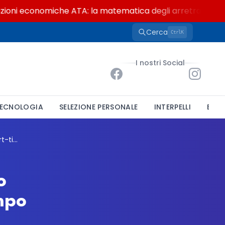
i economiche ATA: la matematica degli arretrati fino a 4.
Cerca
K
Ctrl
I nostri Social
ECNOLOGIA
SELEZIONE PERSONALE
INTERPELLI
BAND
Comune di Erba, bando per un funzionario amministrativo contabile part-time a tempo indeterminato
o
mpo