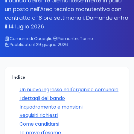
Il bando dell'ente piemontese mette in palio
un posto nell'Area tecnico manutentiva con
contratto a 18 ore settimanali. Domande entro
il 14 luglio 2026
Comune di Cuceglio
Piemonte, Torino
Pubblicato il 29 giugno 2026
Indice
Un nuovo ingresso nell'organico comunale
I dettagli del bando
Inquadramento e mansioni
Requisiti richiesti
Come candidarsi
Le prove d'esame