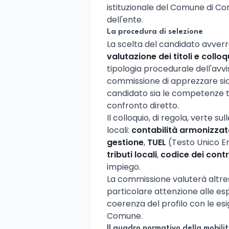
istituzionale del Comune di Con
dell'ente.
La procedura di selezione
La scelta del candidato avverr
valutazione dei titoli e colloq
tipologia procedurale dell'avv
commissione di apprezzare sia
candidato sia le competenze tr
confronto diretto.
Il colloquio, di regola, verte su
locali:
contabilità armonizza
gestione
,
TUEL
(Testo Unico Ent
tributi locali
,
codice dei contr
impiego.
La commissione valuterà altres
particolare attenzione alle es
coerenza del profilo con le esi
Comune.
Il quadro normativo della mobili