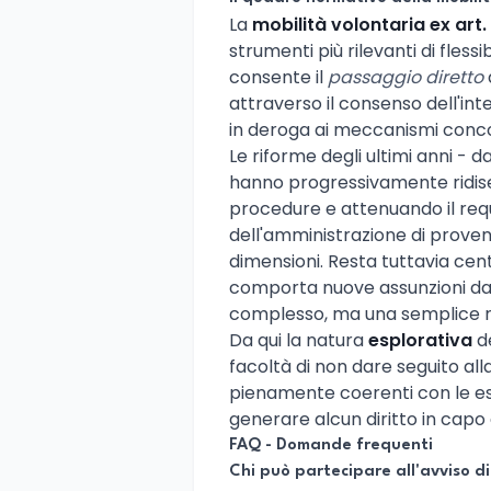
La
mobilità volontaria ex art.
strumenti più rilevanti di fless
consente il
passaggio diretto
attraverso il consenso dell'int
in deroga ai meccanismi concor
Le riforme degli ultimi anni - d
hanno progressivamente ridisegn
procedure e attenuando il requ
dell'amministrazione di proveni
dimensioni. Resta tuttavia centr
comporta nuove assunzioni dal 
complesso, ma una semplice rico
Da qui la natura
esplorativa
de
facoltà di non dare seguito al
pienamente coerenti con le es
generare alcun diritto in capo 
FAQ - Domande frequenti
Chi può partecipare all'avviso 