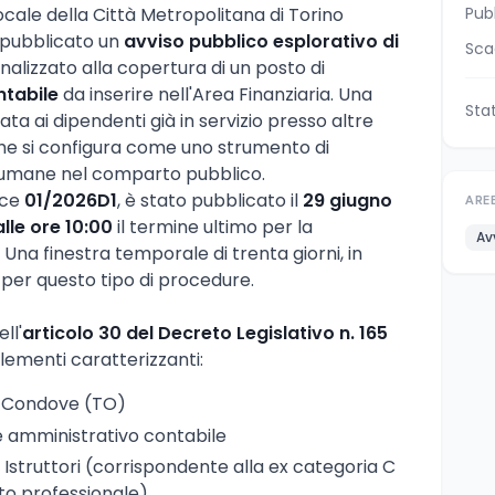
locale della Città Metropolitana di Torino
Pub
a pubblicato un
avviso pubblico esplorativo di
Sca
inalizzato alla copertura di un posto di
ntabile
da inserire nell'Area Finanziaria. Una
Sta
ata ai dipendenti già in servizio presso altre
he si configura come uno strumento di
se umane nel comparto pubblico.
dice
01/2026D1
, è stato pubblicato il
29 giugno
ARE
alle ore 10:00
il termine ultimo per la
Av
na finestra temporale di trenta giorni, in
 per questo tipo di procedure.
ll'
articolo 30 del Decreto Legislativo n. 165
elementi caratterizzanti:
i Condove (TO)
re amministrativo contabile
i Istruttori (corrispondente alla ex categoria C
o professionale)