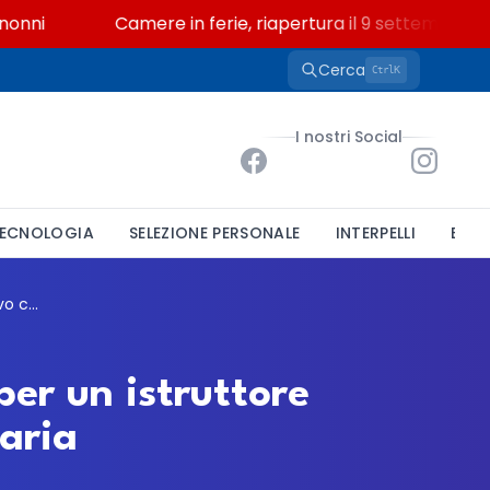
i
Camere in ferie, riapertura il 9 settembre tra le
Cerca
K
Ctrl
I nostri Social
ECNOLOGIA
SELEZIONE PERSONALE
INTERPELLI
BAND
Comune di Condove, mobilità volontaria per un istruttore amministrativo contabile all'Area Finanziaria
er un istruttore
aria