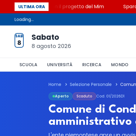
to, STEM a Lerici con il progetto del Mim
Sparatori
ULTIMA ORA
Loading...
Sabato
SAB
8
8 agosto 2026
SCUOLA
UNIVERSITÀ
RICERCA
MONDO
Home
Selezione Personale
Aperto
Scaduto
Cod. 01/2026D1
Comune di Condo
amministrativo c
L'ente piemontese apre un avviso 