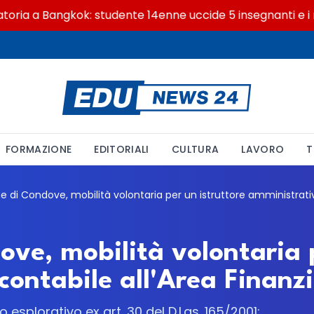
a a Bangkok: studente 14enne uccide 5 insegnanti e i nonn
FORMAZIONE
EDITORIALI
CULTURA
LAVORO
T
ve, mobilità volontaria p
ontabile all'Area Finanzi
esplorativo ex art. 30 del D.Lgs. 165/2001: