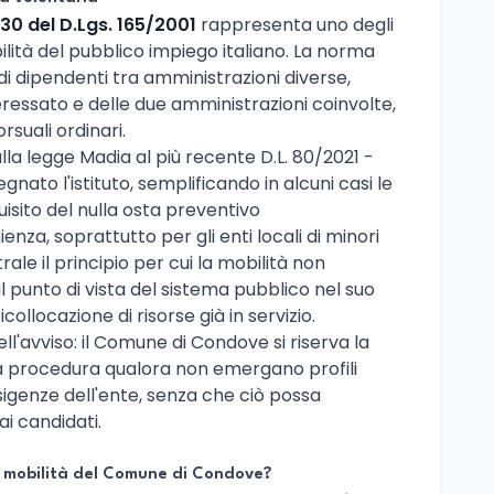
 30 del D.Lgs. 165/2001
rappresenta uno degli
ibilità del pubblico impiego italiano. La norma
di dipendenti tra amministrazioni diverse,
eressato e delle due amministrazioni coinvolte,
suali ordinari.
alla legge Madia al più recente D.L. 80/2021 -
ato l'istituto, semplificando in alcuni casi le
isito del nulla osta preventivo
enza, soprattutto per gli enti locali di minori
ale il principio per cui la mobilità non
punto di vista del sistema pubblico nel suo
llocazione di risorse già in servizio.
ll'avviso: il Comune di Condove si riserva la
la procedura qualora non emergano profili
igenze dell'ente, senza che ciò possa
ai candidati.
di mobilità del Comune di Condove?