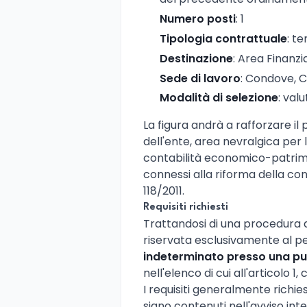
Numero posti
: 1
Tipologia contrattuale
: t
Destinazione
: Area Finanz
Sede di lavoro
: Condove, C
Modalità di selezione
: valu
La figura andrà a rafforzare il p
dell'ente, area nevralgica per 
contabilità economico-patrimon
connessi alla riforma della con
118/2011.
Requisiti richiesti
Trattandosi di una procedura di
riservata esclusivamente al 
indeterminato presso una pu
nell'elenco di cui all'articolo 1
I requisiti generalmente richies
siano contenuti nell'avviso int