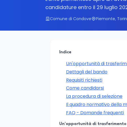
candidature entro il 29 luglio 
Comune di Condove
Piemonte, Tori
Indice
Un'opportunità di trasferim
Dettagli del bando
Requisiti richiesti
Come candidarsi
La procedura di selezione
Il quadro normativo della m
FAQ - Domande frequenti
Un'opportunità di trasferimento 