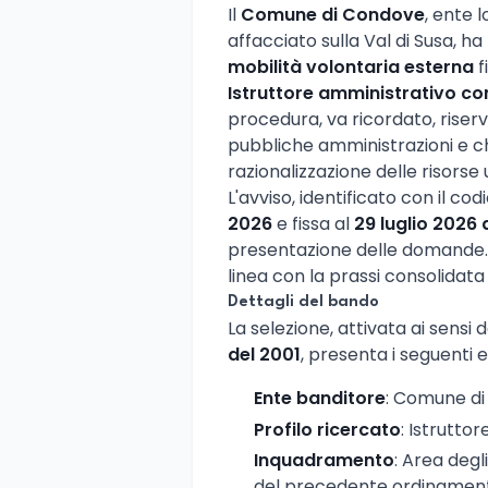
Il
Comune di Condove
, ente 
affacciato sulla Val di Susa, h
mobilità volontaria esterna
f
Istruttore amministrativo co
procedura, va ricordato, riserv
pubbliche amministrazioni e c
razionalizzazione delle risor
L'avviso, identificato con il co
2026
e fissa al
29 luglio 2026 
presentazione delle domande. U
linea con la prassi consolidata
Dettagli del bando
La selezione, attivata ai sensi de
del 2001
, presenta i seguenti 
Ente banditore
: Comune d
Profilo ricercato
: Istrutto
Inquadramento
: Area degl
del precedente ordinament