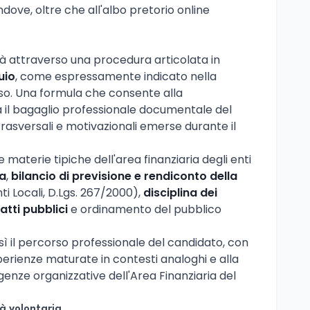
dove, oltre che all'albo pretorio online
à attraverso una procedura articolata in
uio
, come espressamente indicato nella
iso. Una formula che consente alla
 il bagaglio professionale documentale del
asversali e motivazionali emerse durante il
lle materie tipiche dell'area finanziaria degli enti
ta
,
bilancio di previsione e rendiconto della
i Locali, D.Lgs. 267/2000),
disciplina dei
atti pubblici
e ordinamento del pubblico
ì il percorso professionale del candidato, con
perienze maturate in contesti analoghi e alla
genze organizzative dell'Area Finanziaria del
tà volontaria