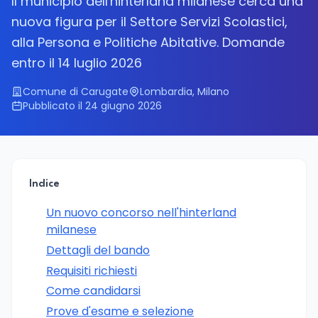
Il municipio dell'hinterland milanese cerca una
nuova figura per il Settore Servizi Scolastici,
alla Persona e Politiche Abitative. Domande
entro il 14 luglio 2026
Comune di Carugate
Lombardia, Milano
Pubblicato il 24 giugno 2026
Indice
Un nuovo concorso nell'hinterland
milanese
Dettagli del bando
Requisiti richiesti
Come candidarsi
Prove d'esame e selezione