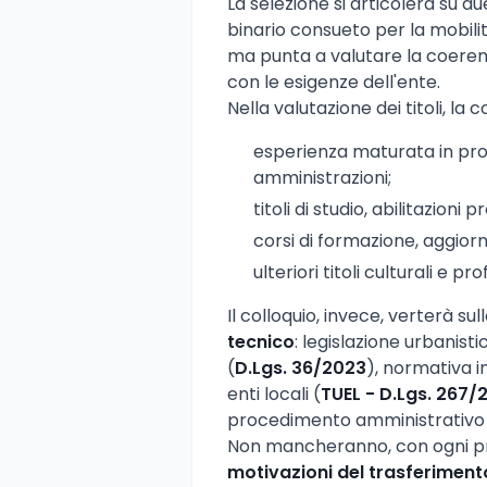
La selezione si articolerà su du
binario consueto per la mobili
ma punta a valutare la coeren
con le esigenze dell'ente.
Nella valutazione dei titoli, 
esperienza maturata in prof
amministrazioni;
titoli di studio, abilitazioni p
corsi di formazione, aggior
ulteriori titoli culturali e pro
Il colloquio, invece, verterà sul
tecnico
: legislazione urbanisti
(
D.Lgs. 36/2023
), normativa i
enti locali (
TUEL - D.Lgs. 267/
procedimento amministrativo
Non mancheranno, con ogni pro
motivazioni del trasferiment