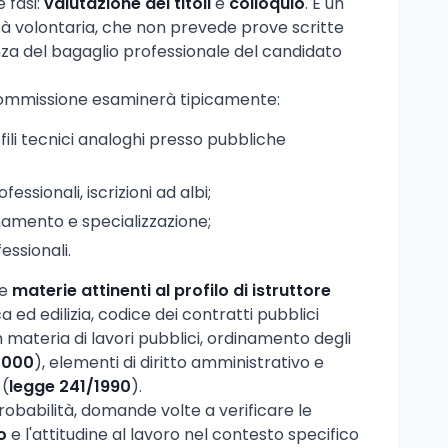
e fasi:
valutazione dei titoli
e
colloquio
. È un
tà volontaria, che non prevede prove scritte
za del bagaglio professionale del candidato
la commissione esaminerà tipicamente:
ili tecnici analoghi presso pubbliche
rofessionali, iscrizioni ad albi;
namento e specializzazione;
fessionali.
le
materie attinenti al profilo di istruttore
ca ed edilizia, codice dei contratti pubblici
n materia di lavori pubblici, ordinamento degli
2000
), elementi di diritto amministrativo e
 (
legge 241/1990
).
babilità, domande volte a verificare le
o
e l'attitudine al lavoro nel contesto specifico