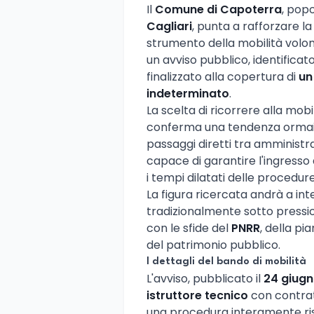
Il
Comune di Capoterra
, pop
Cagliari
, punta a rafforzare l
strumento della mobilità volo
un avviso pubblico, identificat
finalizzato alla copertura di
un
indeterminato
.
La scelta di ricorrere alla mobili
conferma una tendenza ormai con
passaggi diretti tra amminist
capace di garantire l'ingresso
i tempi dilatati delle procedur
La figura ricercata andrà a inte
tradizionalmente sotto pressio
con le sfide del
PNRR
, della pi
del patrimonio pubblico.
I dettagli del bando di mobilità
L'avviso, pubblicato il
24 giug
istruttore tecnico
con contrat
una procedura interamente ris