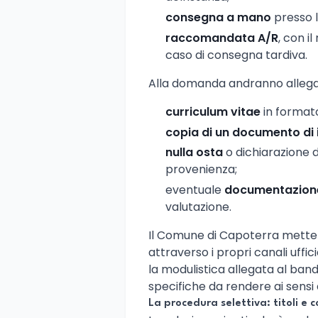
consegna a mano
presso l
raccomandata A/R
, con i
caso di consegna tardiva.
Alla domanda andranno allegat
curriculum vitae
in format
copia di un documento di 
nulla osta
o dichiarazione di
provenienza;
eventuale
documentazione 
valutazione.
Il Comune di Capoterra mette a
attraverso i propri canali uffi
la modulistica allegata al band
specifiche da rendere ai sensi
La procedura selettiva: titoli e c