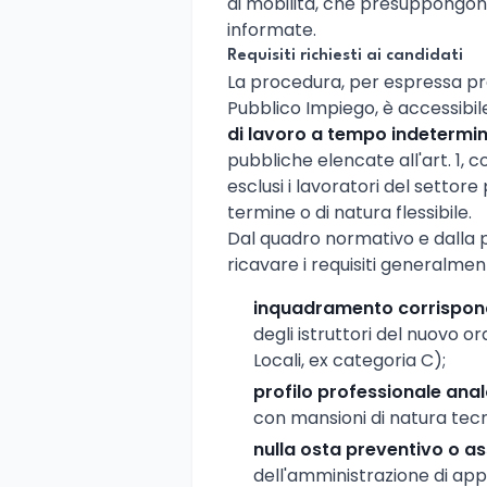
di mobilità, che presuppongono
informate.
Requisiti richiesti ai candidati
La procedura, per espressa prev
Pubblico Impiego, è accessibile
di lavoro a tempo indetermi
pubbliche elencate all'art. 1, 
esclusi i lavoratori del settor
termine o di natura flessibile.
Dal quadro normativo e dalla pr
ricavare i requisiti generalmen
inquadramento corrispon
degli istruttori del nuovo 
Locali, ex categoria C);
profilo professionale ana
con mansioni di natura tecn
nulla osta preventivo o a
dell'amministrazione di ap