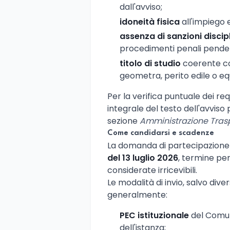
dall'avviso;
idoneità fisica
all'impiego e
assenza di sanzioni discipl
procedimenti penali pendent
titolo di studio
coerente con
geometra, perito edile o equi
Per la verifica puntuale dei req
integrale del testo dell'avviso 
sezione
Amministrazione Tras
Come candidarsi e scadenze
La domanda di partecipazion
del 13 luglio 2026
, termine per
considerate irricevibili.
Le modalità di invio, salvo div
generalmente:
PEC istituzionale
del Comun
dell'istanza;