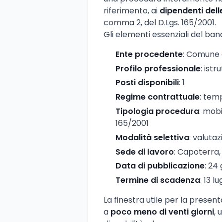
riferimento, ai
dipendenti del
comma 2, del D.Lgs. 165/2001.
Gli elementi essenziali del band
Ente procedente
: Comune 
Profilo professionale
: ist
Posti disponibili
: 1
Regime contrattuale
: tem
Tipologia procedura
: mobi
165/2001
Modalità selettiva
: valutaz
Sede di lavoro
: Capoterra
Data di pubblicazione
: 24
Termine di scadenza
: 13 l
La finestra utile per la presen
a
poco meno di venti giorni
, 