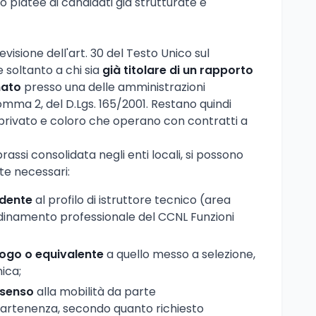
 platee di candidati già strutturate e
isione dell'art. 30 del Testo Unico sul
 soltanto a chi sia
già titolare di un rapporto
nato
presso una delle amministrazioni
comma 2, del D.Lgs. 165/2001. Restano quindi
e privato e coloro che operano con contratti a
assi consolidata negli enti locali, si possono
te necessari:
dente
al profilo di istruttore tecnico (area
ordinamento professionale del CCNL Funzioni
logo o equivalente
a quello messo a selezione,
ica;
ssenso
alla mobilità da parte
partenenza, secondo quanto richiesto