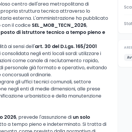
oloso centro dell'area metropolitana di
Sca
a propria struttura tecnica attraverso lo
ntaria esterna. L'amministrazione ha pubblicato
Sta
o con il codice
SEL_MOB_TECN_2026
,
 posto di istruttore tecnico a tempo pieno e
tà ai sensi dell'
art. 30 del D.Lgs. 165/2001
ARE
solidata negli enti locali sardi: utilizzare i
Av
razioni come canale di reclutamento rapido,
 di personale già formato e operativo, evitando
e concorsuali ordinarie.
grare gli uffici tecnici comunali, settore
ne negli enti di medie dimensioni, alle prese
anificazione urbanistica e della manutenzione
no 2026
, prevede l'assunzione di
un solo
to a tempo pieno e indeterminato. Si tratta di
ervata, come previsto dalla normativa di