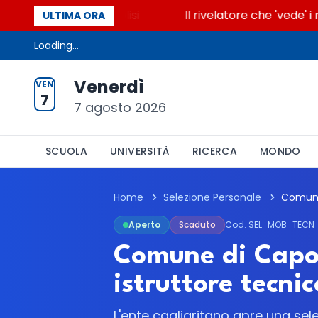
 accende la glicolisi
Il rivelatore che 'vede' i rea
ULTIMA ORA
Loading...
Venerdì
VEN
7
7 agosto 2026
SCUOLA
UNIVERSITÀ
RICERCA
MONDO
Home
Selezione Personale
Aperto
Scaduto
Cod. SEL_MOB_TECN
Comune di Capot
istruttore tecn
L'ente cagliaritano apre una selez