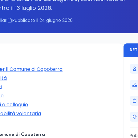
o il 13 luglio 2026.
iari
Pubblicato il 24 giugno 2026
DET
er il Comune di Capoterra
ità
ti
ze
i e colloquio
obilità volontaria
 Comune di Capoterra
Pub