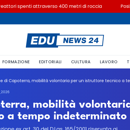
ttori spenti attraverso 400 metri di roccia
Posizion
FORMAZIONE
EDITORIALI
CULTURA
LAVORO
T
_2026
erra, mobilità volontari
ico a tempo indeterminato
ione ex art. 30 del D.Lgs. 165/2001 riservata ai