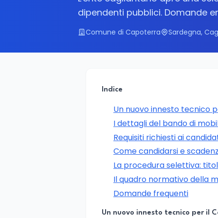
dipendenti pubblici. Domande entr
Comune di Capoterra
Sardegna, Cagl
Indice
Un nuovo innesto tecnico p
I dettagli del bando di mobil
Requisiti richiesti ai candida
Come candidarsi e scaden
La procedura selettiva: titol
Il quadro normativo della m
Domande frequenti
Un nuovo innesto tecnico per il