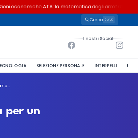
i economiche ATA: la matematica degli arretrati fino a 4.
Cerca
K
Ctrl
I nostri Social
ECNOLOGIA
SELEZIONE PERSONALE
INTERPELLI
BAND
Comune di Capoterra, mobilità volontaria per un istruttore tecnico a tempo indeterminato
a per un