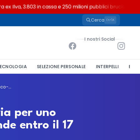
Ilva, 3.803 in cassa e 250 milioni pubblici bruciati
Cerca
K
Ctrl
I nostri Social
ECNOLOGIA
SELEZIONE PERSONALE
INTERPELLI
BAND
Comune di Alessandria, mobilità volontaria per uno Specialista Economico-Finanziario: domande entro il 17 giugno
ia per uno
de entro il 17