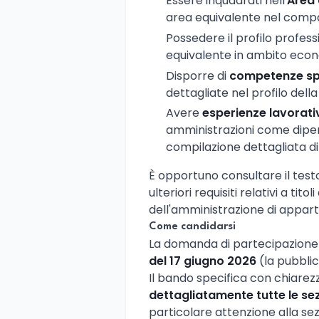
Essere inquadrati nell'
Area 
area equivalente nel comp
Possedere il profilo profess
equivalente in ambito econ
Disporre di
competenze sp
dettagliate nel profilo della
Avere
esperienze lavorati
amministrazioni come dipen
compilazione dettagliata d
È opportuno consultare il testo
ulteriori requisiti relativi a tito
dell'amministrazione di appar
Come candidarsi
La domanda di partecipazion
del 17 giugno 2026
(la pubblic
Il bando specifica con chiarez
dettagliatamente tutte le sez
particolare attenzione alla sez