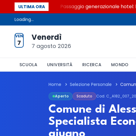
 Palcoscenici
Passaggio generazionale hotel: la riv
ULTIMA ORA
Loading...
Venerdì
VEN
7
7 agosto 2026
SCUOLA
UNIVERSITÀ
RICERCA
MONDO
Home
Selezione Personale
Aperto
Scaduto
Cod. C_A182_007_2
Comune di Aless
Specialista Econ
giugno