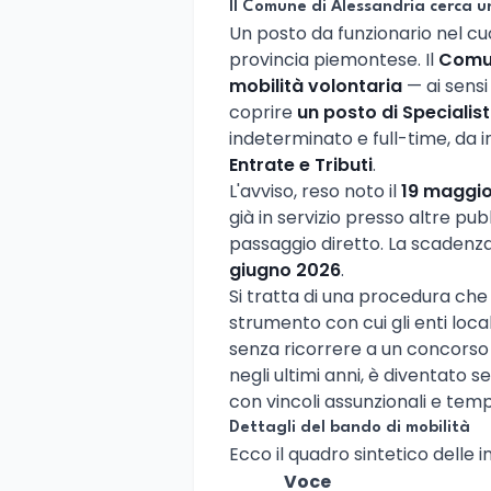
Il Comune di Alessandria cerca un
Un posto da funzionario nel cu
provincia piemontese. Il
Comun
mobilità volontaria
— ai sensi
coprire
un posto di Speciali
indeterminato e full-time, da i
Entrate e Tributi
.
L'avviso, reso noto il
19 maggi
già in servizio presso altre pub
passaggio diretto. La scadenz
giugno 2026
.
Si tratta di una procedura che 
strumento con cui gli enti loca
senza ricorrere a un concorso 
negli ultimi anni, è diventato 
con vincoli assunzionali e temp
Dettagli del bando di mobilità
Ecco il quadro sintetico delle i
Voce