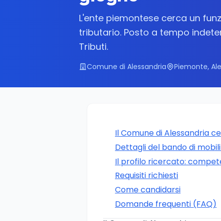
L'ente piemontese cerca un funzi
tributario. Posto a tempo indeter
Tributi.
Comune di Alessandria
Piemonte, Al
Il Comune di Alessandria cer
Dettagli del bando di mobil
Il profilo ricercato: compe
Requisiti richiesti
Come candidarsi
Domande frequenti (FAQ)