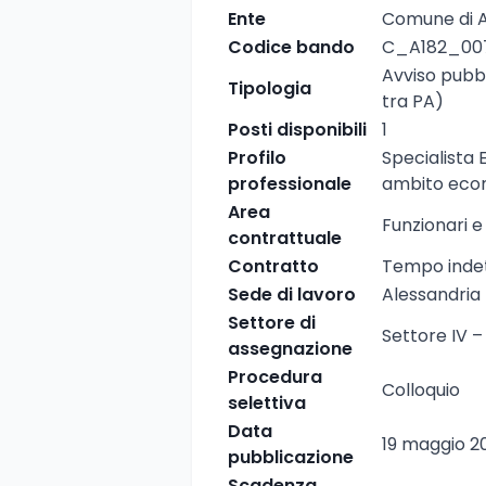
Ente
Comune di A
Codice bando
C_A182_00
Avviso pubbl
Tipologia
tra PA)
Posti disponibili
1
Profilo
Specialista 
professionale
ambito econ
Area
Funzionari e
contrattuale
Contratto
Tempo indet
Sede di lavoro
Alessandria
Settore di
Settore IV – 
assegnazione
Procedura
Colloquio
selettiva
Data
19 maggio 2
pubblicazione
Scadenza