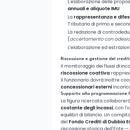
L'elaborazione delle propos
annuali e aliquote IMU
La
rappresentanza e difesa
Tributaria di primo e seco
La redazione di controdeduzio
(
accertamento con adesi
L'elaborazione ed estrazion
Riscossione e gestione del credit
Il monitoraggio dei flussi di in
riscossione coattiva
rapprese
Il funzionario dovrà inoltre coo
concessionari esterni
incarica
Supporto alla programmazione f
La figura ricercata collaborerà 
costante degli incassi
, con l'
equilibri di bilancio. Un compi
del
Fondo Crediti di Dubbia Es
riscossione storica dell'Ente 