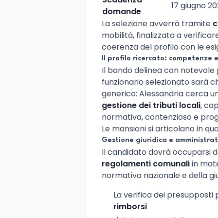
17 giugno 2
domande
La selezione avverrà tramite
c
mobilità, finalizzata a verific
coerenza del profilo con le esi
Il profilo ricercato: competenze 
Il bando delinea con notevole p
funzionario selezionato sarà ch
generico: Alessandria cerca un
gestione dei tributi locali
, ca
normativa, contenzioso e prog
Le mansioni si articolano in q
Gestione giuridica e amministrati
Il candidato dovrà occuparsi d
regolamenti comunali
in mate
normativa nazionale e della giu
La verifica dei presupposti 
rimborsi