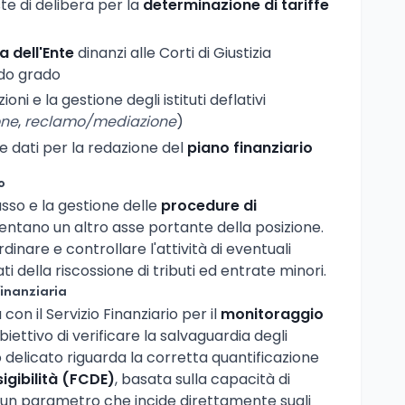
te di delibera per la
determinazione di tariffe
 dell'Ente
dinanzi alle Corti di Giustizia
ndo grado
ni e la gestione degli istituti deflativi
one
,
reclamo/mediazione
)
e dati per la redazione del
piano finanziario
o
casso e la gestione delle
procedure di
ntano un altro asse portante della posizione.
rdinare e controllare l'attività di eventuali
ti della riscossione di tributi ed entrate minori.
inanziaria
con il Servizio Finanziario per il
monitoraggio
obiettivo di verificare la salvaguardia degli
to delicato riguarda la corretta quantificazione
igibilità (FCDE)
, basata sulla capacità di
— un parametro che incide direttamente sugli