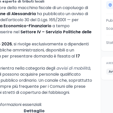
 esperto di tributi locali
ore della macchina fiscale di un capoluogo di
e di Alessandria
ha pubblicato un avviso di
 dell'articolo 30 del D.Lgs. 165/2001 — per
Pub
sta Economico-Finanziario
a tempo
Sca
nserire nel
Settore IV – Servizio Politiche delle
Sta
o 2026
, si rivolge esclusivamente a dipendenti
bliche amministrazioni, disponibili a un
a per presentare domanda è fissata al
17
ARE
rientra nella categoria degli
avvisi di mobilità
,
Av
li possono acquisire personale qualificato
pubblico ordinario. Un canale che, soprattutto
sempre più frequente per i Comuni alle prese
i stretti di copertura dei fabbisogni.
nformazioni essenziali:
Dettaglio