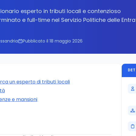
onario esperto in tributi locali e contenzioso
minato e full-time nel Servizio Politiche delle Entra
essandria
Pubblicato il 18 maggio 2026
DET
ca un esperto di tributi locali
ità
tenze e mansioni