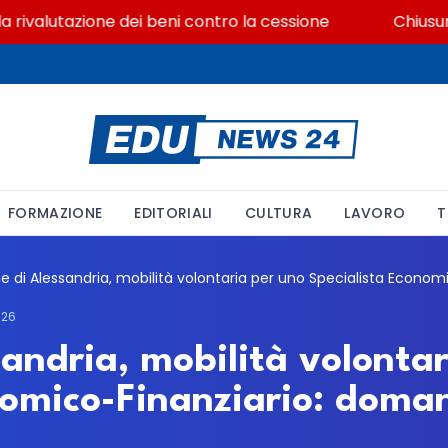
alutazione dei beni contro la cessione
Chiusura ex 
FORMAZIONE
EDITORIALI
CULTURA
LAVORO
T
026
andria, mobilità volontar
omico-Finanziario: doman