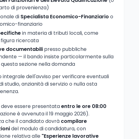
dei Funzionari e dell'Elevata Qualificazione
(o
arto di provenienza)
ionale di
Specialista Economico-Finanziario
o
omico-finanziario
ecifiche
in materia di tributi locali, come
 figura ricercata
ve documentabili
presso pubbliche
dente — il bando insiste particolarmente sulla
i questa sezione nella domanda
 integrale dell'avviso per verificare eventuali
li di studio, anzianità di servizio o nulla osta
tenenza.
e deve essere presentata
entro le ore 08:00
azione è avvenuta il 19 maggio 2026).
za che il candidato dovrà
compilare
ioni
del modulo di candidatura, con
ione relativa alle
"Esperienze lavorative