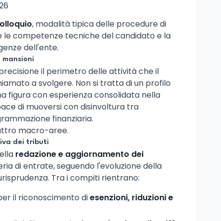
026
olloquio
, modalità tipica delle procedure di
are le competenze tecniche del candidato e la
genze dell'ente.
e mansioni
recisione il perimetro delle attività che il
iamato a svolgere. Non si tratta di un profilo
a figura con esperienza consolidata nella
pace di muoversi con disinvoltura tra
rammazione finanziaria.
uattro macro-aree.
va dei tributi
ella
redazione e aggiornamento dei
ria di entrate, seguendo l'evoluzione della
risprudenza. Tra i compiti rientrano:
per il riconoscimento di
esenzioni, riduzioni e