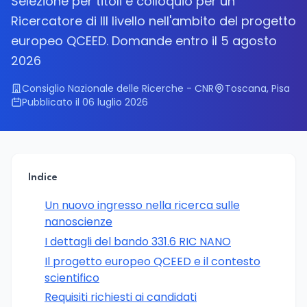
Selezione per titoli e colloquio per un
Ricercatore di III livello nell'ambito del progetto
europeo QCEED. Domande entro il 5 agosto
2026
Consiglio Nazionale delle Ricerche - CNR
Toscana, Pisa
Pubblicato il 06 luglio 2026
Indice
Un nuovo ingresso nella ricerca sulle
nanoscienze
I dettagli del bando 331.6 RIC NANO
Il progetto europeo QCEED e il contesto
scientifico
Requisiti richiesti ai candidati