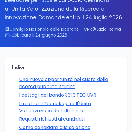
selezione per titoli e colloquio destinata
all'Unità Valorizzazione della Ricerca e
Innovazione. Domande entro il 24 luglio 2026.
Consiglio Nazionale delle Ricerche - CNR
Lazio, Roma
Pubblicato il 24 giugno 2026
Indice
Una nuova opportunità nel cuore della
ricerca pubblica italiana
I dettagli del bando 331.3 TEC UVR
Il ruolo del Tecnologo nell'Unità
Valorizzazione della Ricerca
Requisiti richiesti ai candidati
Come candidarsi alla selezione