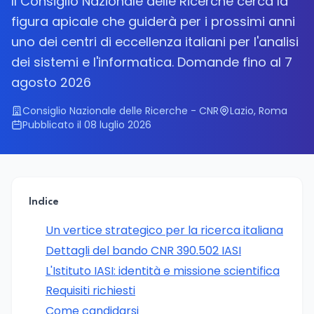
Il Consiglio Nazionale delle Ricerche cerca la
figura apicale che guiderà per i prossimi anni
uno dei centri di eccellenza italiani per l'analisi
dei sistemi e l'informatica. Domande fino al 7
agosto 2026
Consiglio Nazionale delle Ricerche - CNR
Lazio, Roma
Pubblicato il 08 luglio 2026
Indice
Un vertice strategico per la ricerca italiana
Dettagli del bando CNR 390.502 IASI
L'Istituto IASI: identità e missione scientifica
Requisiti richiesti
Come candidarsi