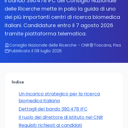
Il bando 390.478 IFC del Consiglio Nazionale
delle Ricerche mette in palio la guida di uno
dei più importanti centri di ricerca biomedica
italiani. Candidature entro il 7 agosto 2026
tramite piattaforma telematica.
Consiglio Nazionale delle Ricerche - CNR
Toscana, Pisa
Pubblicato il 08 luglio 2026
Indice
Un incarico strategico per la ricerca
biomedica italiana
Dettagli del bando 390.478 IFC
Il ruolo del direttore di istituto nel CNR
Requisiti richiesti ai candidati