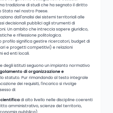
 una tradizione di studi che ha segnato il diritto
o Stato nel nostro Paese.
ziano dall'analisi dei sistemi territoriali alle
si decisionali pubblici agli strumenti di
oni. Un ambito che intreccia sapere giuridico,
che e riflessione politologica.
 profilo significa gestire ricercatori, budget di
ri e progetti competitivi) e relazioni
ni ed enti locali.
ne degli istituti seguono un impianto normativo
golamento di organizzazione e
llo statuto. Pur rimandando al testo integrale
zione dei requisiti, l'incarico si rivolge
sesso di:
ientifica
di alto livello nelle discipline coerenti
diritto amministrativo, scienze del territorio,
, economia pubblica)