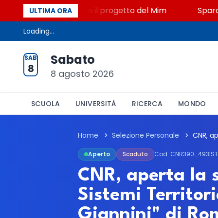
to, STEM a Lerici con il progetto del Mim
Sparatori
ULTIMA ORA
Loading...
Sabato
SAB
8
8 agosto 2026
SCUOLA
UNIVERSITÀ
RICERCA
MONDO
Home
Selezione Personale
Aperto
Scaduto
Cod. CNR390_493IS
CNR, aperta la se
Sistemi Territor
Giannini" di Ro