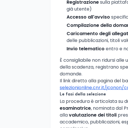
Registrazione
sulla piatta
già utente)
Accesso all'avviso
specific
Compilazione della doma
Caricamento degli allegat
delle pubblicazioni, titoli v
Invio telematico
entro e no
È consigliabile non ridursi alle ul
della scadenza, registrano spe
domande.
Il link diretto alla pagina del b
selezionionline.cnr.it/jconon
Le fasi della selezione
La procedura è articolata su 
esaminatrice
, nominata dal P
alla
valutazione dei titoli
pres
accademico, pubblicazioni, espe