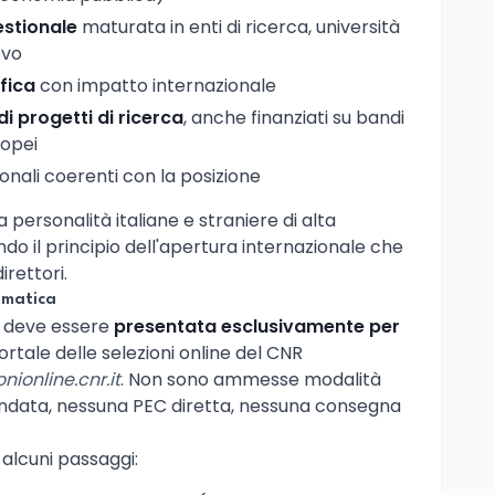
stionale
maturata in enti di ricerca, università
evo
fica
con impatto internazionale
i progetti di ricerca
, anche finanziati su bandi
ropei
onali coerenti con la posizione
personalità italiane e straniere di alta
ndo il principio dell'apertura internazionale che
irettori.
ematica
e deve essere
presentata esclusivamente per
portale delle selezioni online del CNR
onionline.cnr.it
. Non sono ammesse modalità
ndata, nessuna PEC diretta, nessuna consegna
alcuni passaggi: