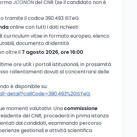
forma
JCONON
del CNR (se il candidato non è
o tramite il codice 390.493 ISTeG
nda
online con tutti i dati richiesti
i
: curriculum vitae in formato europeo, elenco
alutabili, documento di identità
n oltre il
7 agosto 2026, ore 16:00
time ore utili: i portali istituzionali, in prossimità
sso rallentamenti dovuti al concentrarsi delle
ando è disponibile su:
/call-detail?callCode=390.493%20ISTeG
.
due momenti valutativi. Una
commissione
residente del CNR, procederà in prima istanza
entati dai candidati, esaminando percorso
rienze gestionali e attività scientifica