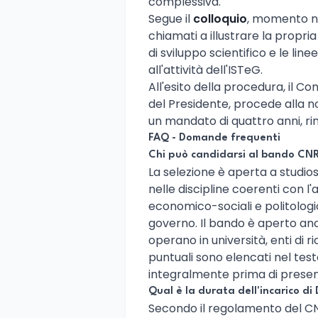
complessiva.
Segue il
colloquio
, momento nel
chiamati a illustrare la propria
di sviluppo scientifico e le lin
all'attività dell'ISTeG.
All'esito della procedura, il C
del Presidente, procede alla n
un mandato di quattro anni, rin
FAQ - Domande frequenti
Chi può candidarsi al bando CN
La selezione è aperta a studiosi
nelle discipline coerenti con l'a
economico-sociali e politologich
governo. Il bando è aperto anc
operano in università, enti di rice
puntuali sono elencati nel tes
integralmente prima di prese
Qual è la durata dell'incarico di
Secondo il regolamento del CNR,