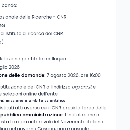
l bando:
Nazionale delle Ricerche - CNR
TeG
 di Istituto di ricerca del CNR
o)
alutazione per titoli e colloquio
uglio 2026
ione delle domande
: 7 agosto 2026, ore 16:00
istituzionale del CNR all'indirizzo
urp.cnr.it
e
 selezioni online dell'ente.
i: missione e ambito scientifico
tituti attraverso cui il CNR presidia l'area delle
la pubblica amministrazione
. L'intitolazione a
urista tra i più autorevoli del Novecento italiano
lica nel governo Cossiga, non è casuale: