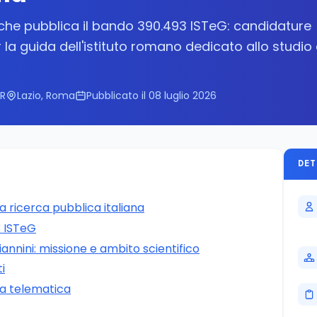
erche pubblica il bando 390.493 ISTeG: candidature
 la guida dell'istituto romano dedicato allo studio 
NR
Lazio, Roma
Pubblicato il 08 luglio 2026
DET
a ricerca pubblica italiana
3 ISTeG
annini: missione e ambito scientifico
ti
a telematica