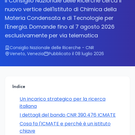
Il Consiglio Nazionale delle Ricerche cerca il
nuovo vertice dell'Istituto di Chimica della
Materia Condensata e di Tecnologie per
l'Energia. Domande fino al 7 agosto 2026
esclusivamente per via telematica
Consiglio Nazionale delle Ricerche - CNR
Veneto, Venezia
Pubblicato il 08 luglio 2026
Indice
Un incarico strategico per la ricerca
italiana
I dettagli del bando CNR 390.476 ICMATE
Cosa fa l'ICMATE e perché è un istituto
chiave