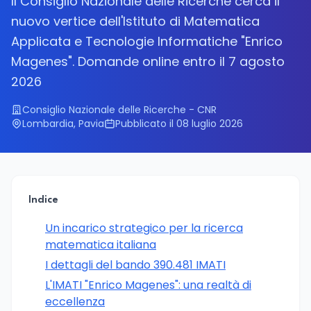
Il Consiglio Nazionale delle Ricerche cerca il
nuovo vertice dell'Istituto di Matematica
Applicata e Tecnologie Informatiche "Enrico
Magenes". Domande online entro il 7 agosto
2026
Consiglio Nazionale delle Ricerche - CNR
Lombardia, Pavia
Pubblicato il 08 luglio 2026
Indice
Un incarico strategico per la ricerca
matematica italiana
I dettagli del bando 390.481 IMATI
L'IMATI "Enrico Magenes": una realtà di
eccellenza