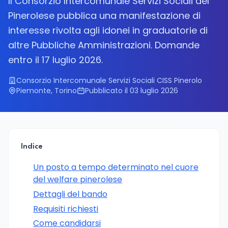
Il Consorzio Intercomunale Servizi Sociali del
Pinerolese pubblica una manifestazione di
interesse rivolta agli idonei in graduatorie di
altre Pubbliche Amministrazioni. Domande
entro il 17 luglio 2026.
Consorzio Intercomunale Servizi Sociali CISS Pinerolo
Piemonte, Torino
Pubblicato il 03 luglio 2026
Indice
Un posto a tempo determinato nel cuore
del welfare pinerolese
Dettagli del bando
Requisiti richiesti
Come candidarsi