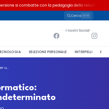
ione si combatte con la pedagogia della relazione
Cerca
K
Ctrl
I nostri Social
ECNOLOGIA
SELEZIONE PERSONALE
INTERPELLI
BAND
Cavallino-Treporti cerca un istruttore informatico: concorso pubblico per un posto a tempo indeterminato
ormatico:
indeterminato
no