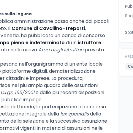
Pub
co sulla laguna
Sca
pubblica amministrazione passa anche dai piccoli
to. Il
Comune di Cavallino-Treporti
,
Sta
i Venezia, ha pubblicato un bando di concorso
mpo pieno e indeterminato
di un
istruttore
drato nella nuova
Area degli Istruttori
prevista
ARE
e pesano nell'organigramma di un ente locale
Co
piattaforme digitali, dematerializzazione
er cittadini e imprese. La procedura,
risce nel piu ampio quadro delle assunzioni
l
D.Lgs. 165/2001
e dalle piu recenti disposizioni
 pubblico impiego.
sto del bando, la partecipazione al concorso
ettazione integrale della
lex specialis
della
nto della selezione e la successiva assunzione
ormativi vigenti in materia di assunzioni nelle