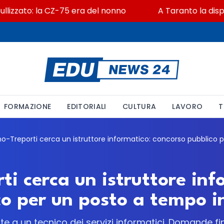
zzato: la CZ-75 era del nonno
A Taranto la dispers
FORMAZIONE
EDITORIALI
CULTURA
LAVORO
T
ti cerca un istruttore inf
co per un posto a tempo 
e a un tecnico dei servizi informatici. Domande fi