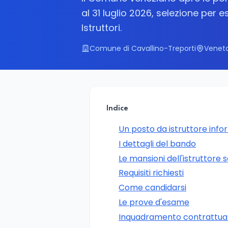
al 31 luglio 2026, selezione per 
Istruttori.
Comune di Cavallino-Treporti
Veneto
Indice
Un posto da istruttore info
I dettagli del bando
Le mansioni dell'istruttore s
Requisiti richiesti
Come candidarsi
Le prove d'esame
Inquadramento contrattua