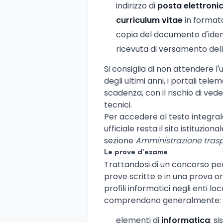
indirizzo di
posta elettronic
curriculum vitae
in format
copia del documento d'identi
ricevuta di versamento del
Si consiglia di non attendere l'
degli ultimi anni, i portali tel
scadenza, con il rischio di ved
tecnici.
Per accedere al testo integrale
ufficiale resta il sito istituzio
sezione
Amministrazione trasp
Le prove d'esame
Trattandosi di un concorso per 
prove scritte e in una prova o
profili informatici negli enti lo
comprendono generalmente:
elementi di
informatica
: s