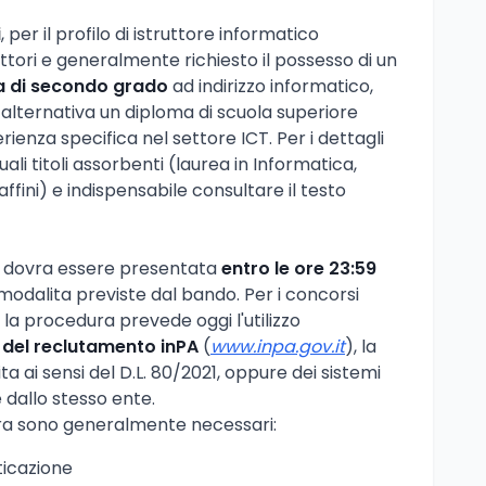
i
, per il profilo di istruttore informatico
uttori e generalmente richiesto il possesso di un
a di secondo grado
ad indirizzo informatico,
n alternativa un diploma di scuola superiore
enza specifica nel settore ICT. Per i dettagli
ali titoli assorbenti (laurea in Informatica,
affini) e indispensabile consultare il testo
 dovra essere presentata
entro le ore 23:59
modalita previste dal bando. Per i concorsi
i, la procedura prevede oggi l'utilizzo
 del reclutamento inPA
(
www.inpa.gov.it
), la
a ai sensi del D.L. 80/2021, oppure dei sistemi
 dallo stesso ente.
ra sono generalmente necessari:
ticazione