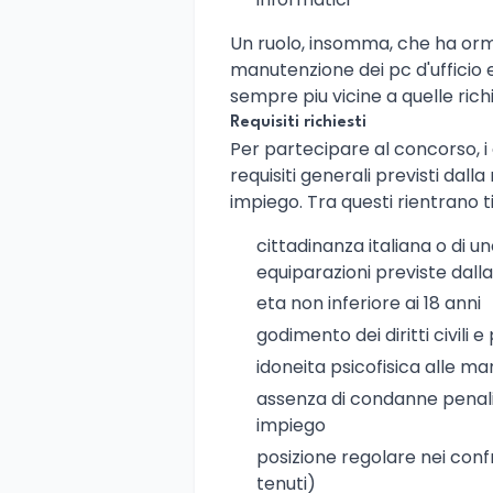
Un ruolo, insomma, che ha or
manutenzione dei pc d'ufficio
sempre piu vicine a quelle rich
Requisiti richiesti
Per partecipare al concorso, i
requisiti generali previsti dal
impiego. Tra questi rientrano 
cittadinanza italiana o di 
equiparazioni previste dall
eta non inferiore ai 18 anni
godimento dei diritti civili e p
idoneita psicofisica alle ma
assenza di condanne penali
impiego
posizione regolare nei confro
tenuti)