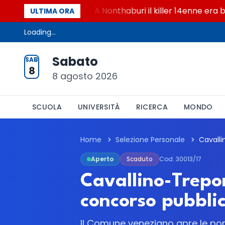
 i chatbot AI
A Nonthaburi il killer 14enne era bulli
ULTIMA ORA
Loading...
Sabato
SAB
8
8 agosto 2026
SCUOLA
UNIVERSITÀ
RICERCA
MONDO
Home
Selezione Personale
Aperto
Scaduto
Cod. 30013/17
Cavallino-Trepor
concorso pubbli
Il Comune veneziano apre le port