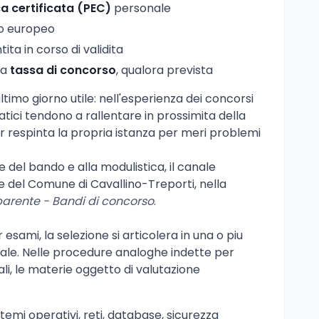
a certificata (PEC)
personale
o europeo
ta in corso di validita
la
tassa di concorso
, qualora prevista
ultimo giorno utile: nell'esperienza dei concorsi
ematici tendono a rallentare in prossimita della
er respinta la propria istanza per meri problemi
 del bando e alla modulistica, il canale
nale del Comune di Cavallino-Treporti, nella
arente - Bandi di concorso
.
esami, la selezione si articolera in una o piu
rale. Nelle procedure analoghe indette per
cali, le materie oggetto di valutazione
istemi operativi, reti, database, sicurezza